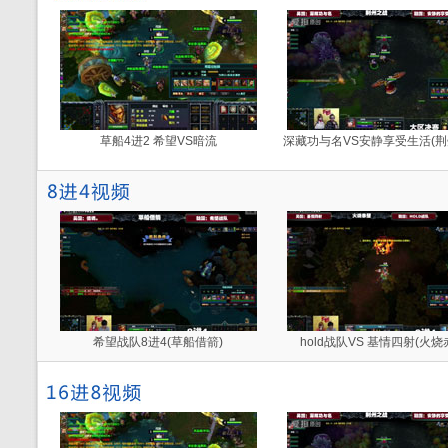
草船4进2 希望VS暗流
深藏功与名VS安静享受生活(荆
希望战队8进4(草船借箭)
hold战队VS 基情四射(火烧