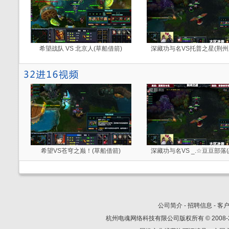
希望战队 VS 北京人(草船借箭)
深藏功与名VS托普之星(荆州
希望VS苍穹之巅！(草船借箭)
深藏功与名VS _.☆豆豆部落(
公司简介
-
招聘信息
-
客
杭州电魂网络科技有限公司版权所有 © 2008-