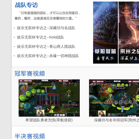
娱乐无双杯专访之--深藏功与名战队
娱乐无双杯专访之--hold战队
娱乐无双杯专访之--青山商人团战队
娱乐无双杯专访之--杀爆一切神团战队
希望战队勇者无惧(草船借箭)
深藏功与名夺得冠军(荆州之