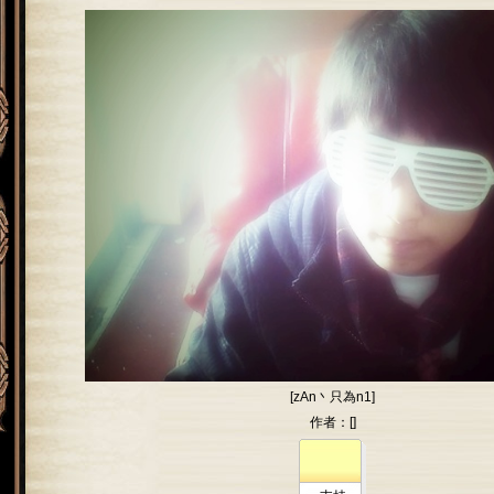
[zAn丶只為n1]
作者：[]