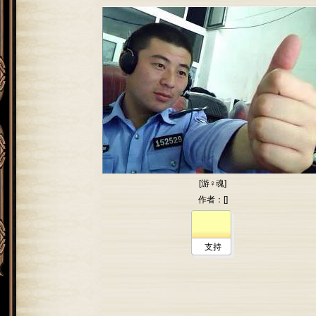
[游♀魂]
作者：[]
支持