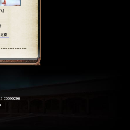
飞]
持
尾页
20090296
0