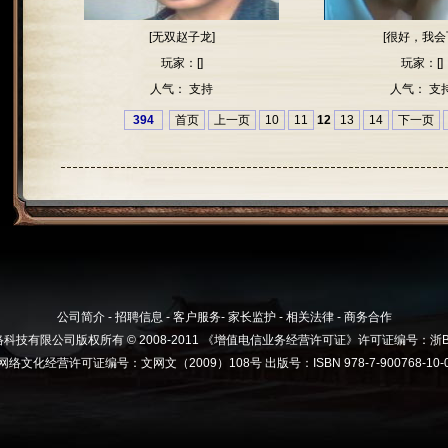
[无双赵子龙]
[很好，我会
玩家：[]
玩家：[]
人气：
支持
人气：
支
394
首页
上一页
10
11
12
13
14
下一页
公司简介
-
招聘信息
-
客户服务
-
家长监护
-
相关法律
-
商务合作
技有限公司版权所有 © 2008-2011 《增值电信业务经营许可证》许可证编号：浙B2-
网络文化经营许可证编号：文网文（2009）108号 出版号：ISBN 978-7-900768-10-