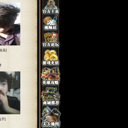
快乐]
持
子]