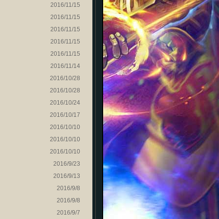
2016/11/15
2016/11/15
2016/11/15
2016/11/15
2016/11/15
2016/11/14
2016/10/28
2016/10/28
2016/10/24
2016/10/17
2016/10/10
2016/10/10
2016/10/10
2016/9/23
2016/9/13
2016/9/8
2016/9/8
2016/9/7