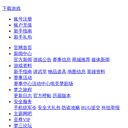
下载游戏
账号注册
账户充值
新手指南
新手礼包
官网首页
新闻中心
官方新闻
游戏公告
赛事信息
商城推荐
媒体新闻
游戏资料
新手指南
讲武堂
物品道具
地图信息
英雄资料
赛事活动
赛事中心
活动中心
电竞梦剧场
梦之旅程
更新日志
官方橙帖
历届版本
安全服务
手机统军令
安全大礼包
防盗攻略
BUG提交
外挂举报
主题网吧
至尊VIP
梦三论坛