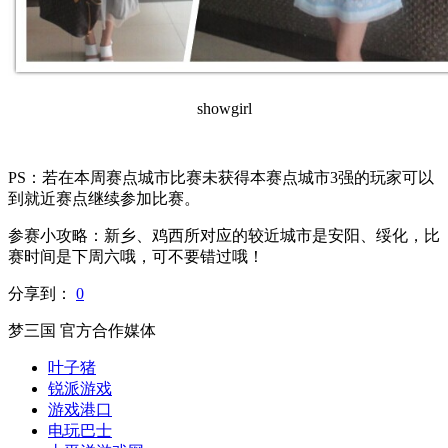
showgirl
PS
：若在本周赛点城市比赛未获得本赛点城市
3
强的玩家可以
到就近赛点继续参加比赛。
参赛小攻略：新乡、鸡西所对应的较近城市是安阳、绥化，比
赛时间是下周六哦，可不要错过哦！
分享到：
0
梦三国 官方合作媒体
叶子猪
锐派游戏
游戏港口
电玩巴士