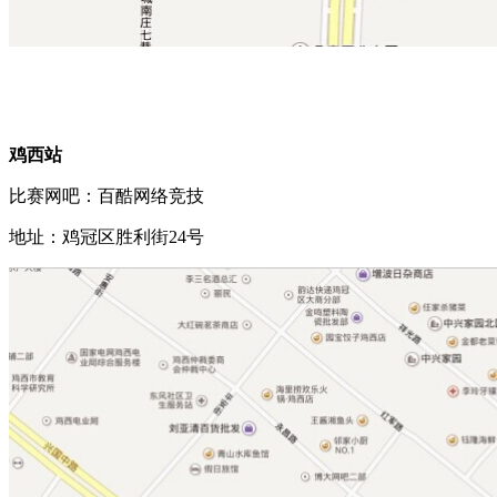
鸡西站
比赛网吧：百酷网络竞技
地址：鸡冠区胜利街
24
号