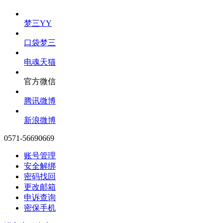
梦三YY
口袋梦三
电魂天猫
官方微信
腾讯微博
新浪微博
0571-56690669
账号管理
安全解绑
密码找回
更改邮箱
申诉查询
密保手机