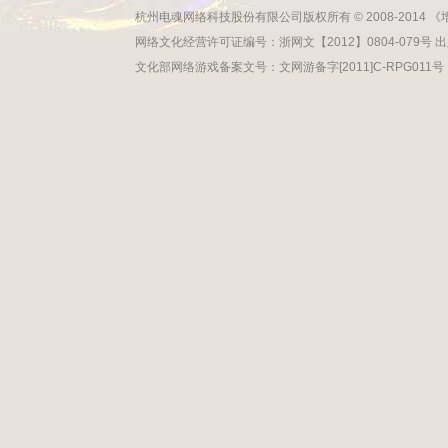
杭州电魂网络科技股份有限公司版权所有 © 2008-2014 
网络文化经营许可证编号：浙网文【2012】0804-079号 出
文化部网络游戏备案文号：文网游备字[2011]C-RPG011号