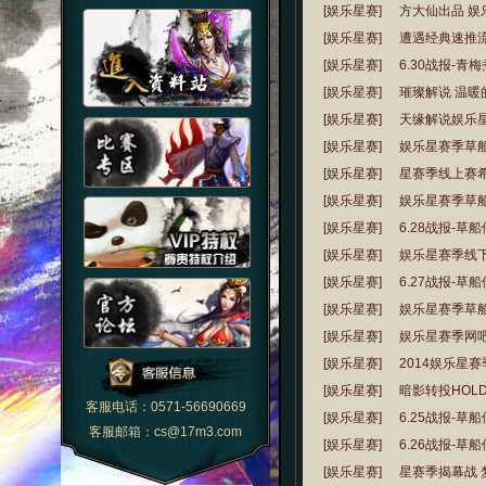
[娱乐星赛]
方大仙出品 
[娱乐星赛]
遭遇经典速推流
[娱乐星赛]
6.30战报-
[娱乐星赛]
璀璨解说 温
[娱乐星赛]
天缘解说娱乐星
[娱乐星赛]
娱乐星赛季草船借
[娱乐星赛]
星赛季线上赛
[娱乐星赛]
娱乐星赛季草
[娱乐星赛]
6.28战报-
[娱乐星赛]
娱乐星赛季线
[娱乐星赛]
6.27战报-
[娱乐星赛]
娱乐星赛季草船借
[娱乐星赛]
娱乐星赛季网
[娱乐星赛]
2014娱乐星
[娱乐星赛]
暗影转投HOL
客服电话：0571-56690669
[娱乐星赛]
6.25战报-
客服邮箱：cs@17m3.com
[娱乐星赛]
6.26战报-
[娱乐星赛]
星赛季揭幕战