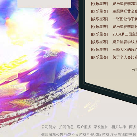
[娱乐星赛]
娱乐星赛季20
[娱乐星赛]
主题网吧黄金
[娱乐星赛]
一张图让你了解
[娱乐星赛]
娱乐星赛季网
[娱乐星赛]
2014梦三国
[娱乐星赛]
娱乐星赛季线
[娱乐星赛]
三顾大区的读
[娱乐星赛]
关于个人赛比
分页
公司简介
-
招聘信息
-
客户服务
-
家长监护
-
相关法律
-
商务
健康游戏公告 抵制不良游戏 拒绝盗版游戏 注意自我保护 