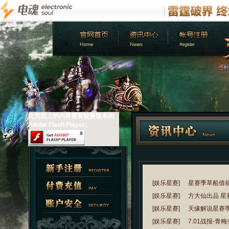
此页面上的内容需要较新版本的
Adobe Flash Player。
[娱乐星赛]
星赛季草船借箭 
[娱乐星赛]
方大仙出品 星
[娱乐星赛]
天缘解说星赛季
[娱乐星赛]
7.01战报-