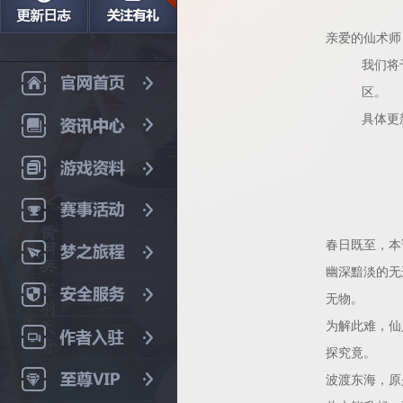
亲爱的仙术师
我们将
区。
具体更
春日既至，本
幽深黯淡的无
无物。
为解此难，仙
探究竟。
波渡东海，原