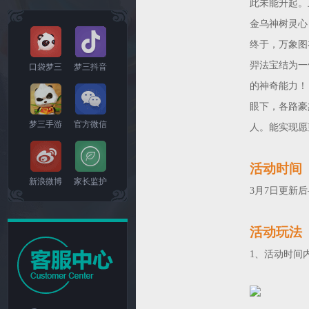
此未能升起。
金乌神树灵心
终于，万象图
羿法宝结为一
口袋梦三
梦三抖音
的神奇能力！
眼下，各路豪
梦三手游
官方微信
人。能实现愿
活动时间
新浪微博
家长监护
3月7日更新后—
活动玩法
1、活动时间