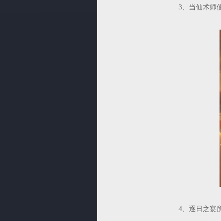
3、当仙术师
4、逐日之宴