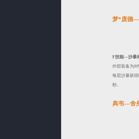
梦*庞德
F技能—沙暴
外部装备为8
每层沙暴获得
秒。
典韦—舍