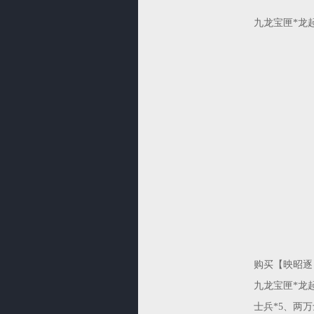
九龙宝匣*龙起
购买【映昭逐日
九龙宝匣*龙
士兵*5、两万士