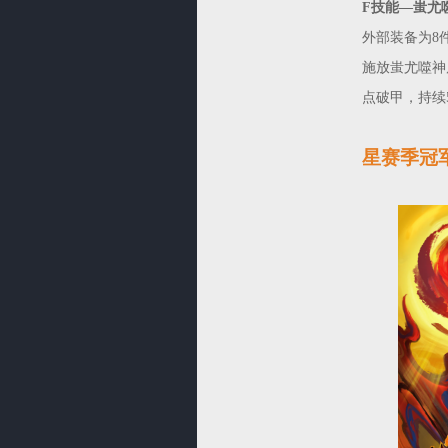
F技能—蚩尤
外部装备为8
施放蚩尤噬神
点破甲，持续
星赛季冠