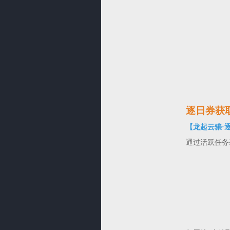
逐日券获
【龙起云骧·
通过活跃任务