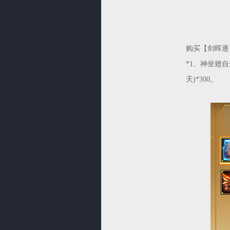
购买【剑晖逐日
*1、神坐翅自
天)*300。