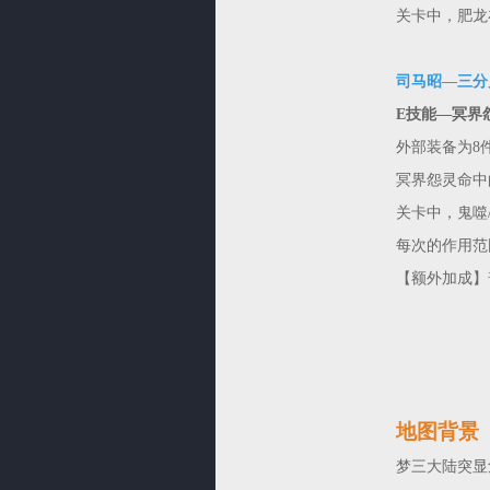
关卡中，肥龙
司马昭—三分
E技能—冥界
外部装备为8
冥界怨灵命中
关卡中，鬼噬
每次的作用范
【额外加成】
地图背景
梦三大陆突显