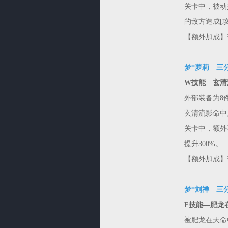
关卡中，被动
的敌方造成[攻
【额外加成】
梦*萝莉—三
W技能—玄清
外部装备为8
玄清流影命中
关卡中，额外
提升300%。
【额外加成】
梦*刘禅—三
F技能—肥龙
被肥龙在天命