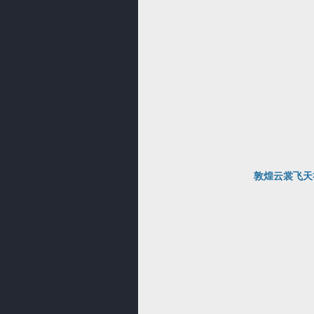
敦煌云裳飞天