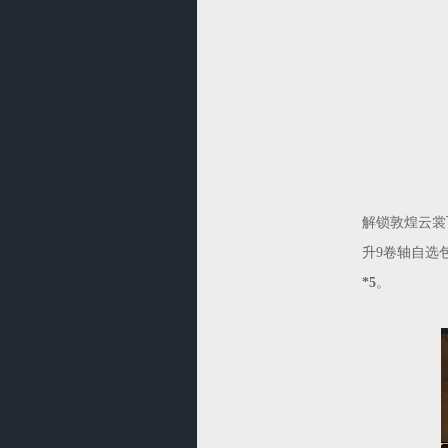
解锁敦煌云裳
升9卷轴自选包
*5
。