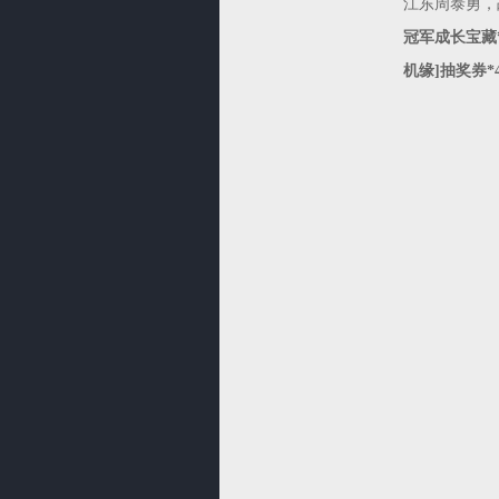
江东周泰勇，
冠军成长宝藏*
机缘]抽奖券*