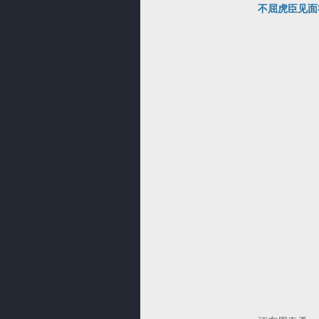
不屈虎臣见面