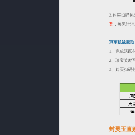
3.购买扫码
奖
，每累计消
冠军机缘获取
1、完成活跃
2、珍宝奖励
3、购买扫码包
封灵玉直