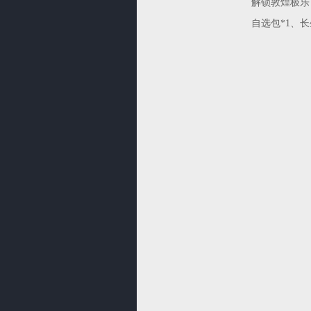
解锁敦煌极乐
自选包*1、长