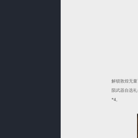
解锁敦煌无量
陨武器自选礼
*4
。