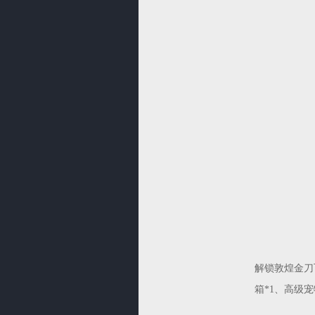
解锁敦煌金刀
箱*1、高级宠