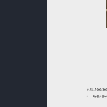
累积
15000/20
*1、
张角*天