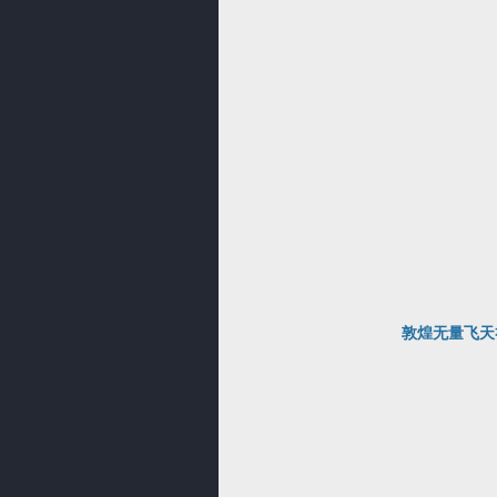
敦煌无量飞天