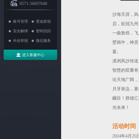
0571-56697640
沙海天涯，风
账号管理
更改邮箱
启，欲冠九州
安全解绑
密码找回
一曲敦煌，飞
外挂举报
微信服务
壁画中，神灵
宴。
进入客服中心
凛冽风沙传送
智慧的双重奇
论天地广阔，
月牙泉边，塞
瞩目！群雄汇
光未来！
活动时间
2024年4月25