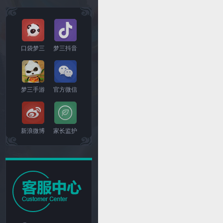
口袋梦三
梦三抖音
梦三手游
官方微信
新浪微博
家长监护