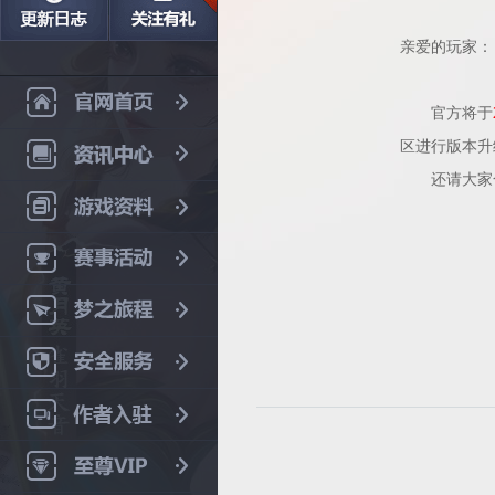
亲爱的玩家：
官方将于
区进行版本升
还请大家合