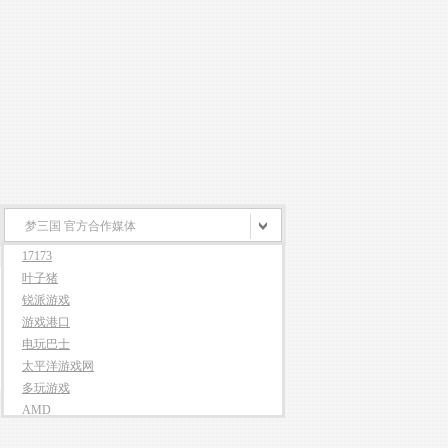
梦三国 官方合作媒体
17173
叶子猪
锐派游戏
游戏港口
电玩巴士
太平洋游戏网
多玩游戏
AMD
骄阳网