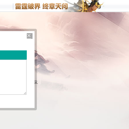
客户端游戏
手机游
梦三国
野蛮人
×
战
梦塔防