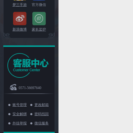
梦三手游
官方微信
新浪微博
家长监护
0571-56697640
账号管理
更改邮箱
安全解绑
密码找回
外挂举报
微信服务