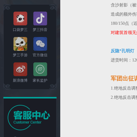
含沙射影（被
造成的额外伤
180/150点
口袋梦三
梦三抖音
对建筑首领无
反隐*孔明灯
梦三手游
官方微信
进货时间：12
军团出征
新浪微博
家长监护
1.绝地反击
2.绝地反击