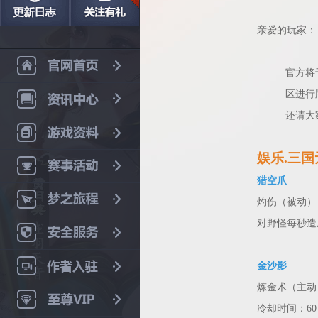
亲爱的玩家：
官方将
区进行
还请大
娱乐.三
猎空爪
灼伤（被动）
对野怪每秒造成
金沙影
炼金术（主动
冷却时间：60