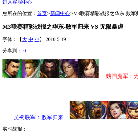
进入客服中心
您所在的位置：
首页
>
新闻中心
>
M3联赛精彩战报之华东-败军归
M3联赛精彩战报之华东-败军归来 VS 无限暴虐
字体：【
大
中
小
】 2010-5-19
分享到：
0
魏国魔军：无
吴蜀联军：败军归来
实时战报：