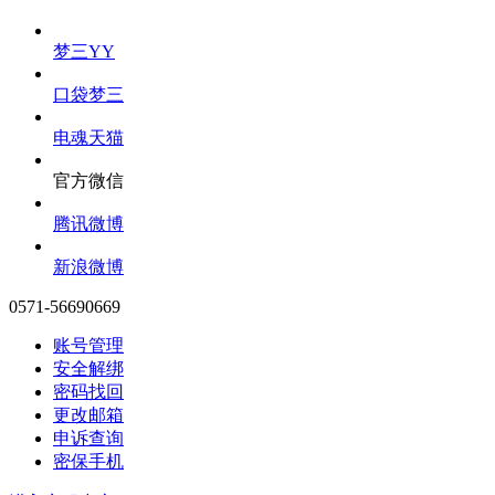
梦三YY
口袋梦三
电魂天猫
官方微信
腾讯微博
新浪微博
0571-56690669
账号管理
安全解绑
密码找回
更改邮箱
申诉查询
密保手机