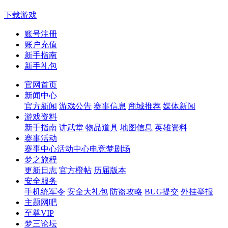
下载游戏
账号注册
账户充值
新手指南
新手礼包
官网首页
新闻中心
官方新闻
游戏公告
赛事信息
商城推荐
媒体新闻
游戏资料
新手指南
讲武堂
物品道具
地图信息
英雄资料
赛事活动
赛事中心
活动中心
电竞梦剧场
梦之旅程
更新日志
官方橙帖
历届版本
安全服务
手机统军令
安全大礼包
防盗攻略
BUG提交
外挂举报
主题网吧
至尊VIP
梦三论坛