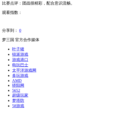
比赛点评：团战很精彩，配合意识流畅。
观看指数：
分享到：
0
梦三国 官方合作媒体
叶子猪
锐派游戏
游戏港口
电玩巴士
太平洋游戏网
多玩游戏
AMD
骄阳网
5652
超级玩家
梦塔防
58游戏