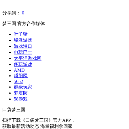
分享到：
0
梦三国 官方合作媒体
叶子猪
锐派游戏
游戏港口
电玩巴士
太平洋游戏网
多玩游戏
AMD
骄阳网
5652
超级玩家
梦塔防
58游戏
口袋梦三国
扫描下载《口袋梦三国》官方APP，
获取最新活动动态 海量福利拿回家