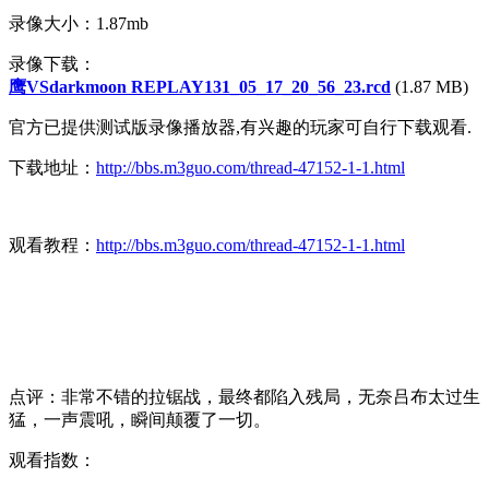
录像大小：1.87mb
录像下载：
鹰VSdarkmoon REPLAY131_05_17_20_56_23.rcd
(1.87 MB)
官方已提供测试版录像播放器,有兴趣的玩家可自行下载观看.
下载地址：
http://bbs.m3guo.com/thread-47152-1-1.html
观看教程：
http://bbs.m3guo.com/thread-47152-1-1.html
点评：非常不错的拉锯战，最终都陷入残局，无奈吕布太过生
猛，一声震吼，瞬间颠覆了一切。
观看指数：