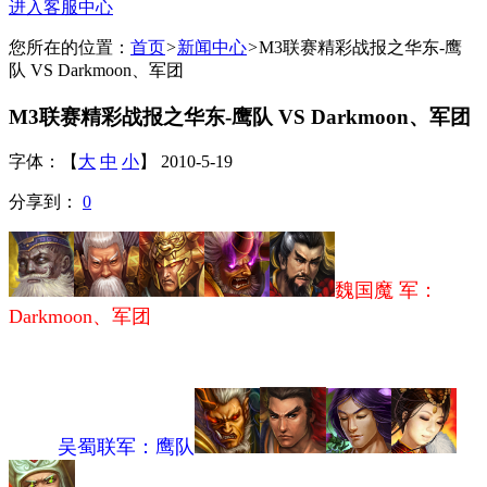
进入客服中心
您所在的位置：
首页
>
新闻中心
>
M3联赛精彩战报之华东-鹰
队 VS Darkmoon、军团
M3联赛精彩战报之华东-鹰队 VS Darkmoon、军团
字体：【
大
中
小
】 2010-5-19
分享到：
0
魏国魔 军：
Darkmoon、军团
吴蜀联军：鹰队