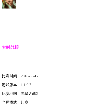
实时战报：
比赛时间：2010-05-17
游戏版本：1.1.0.7
比赛地图：赤壁之战2
当局模式：比赛