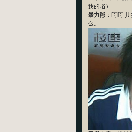
我的咯）
暴力熊：
呵呵 
么。