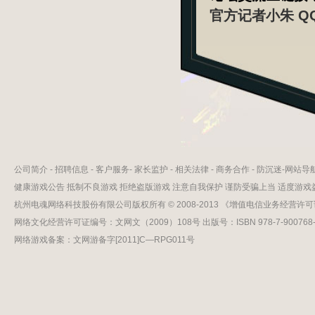
官方记者小朱 QQ：
公司简介
-
招聘信息
-
客户服务
-
家长监护
-
相关法律
-
商务合作
-
防沉迷
-
网站导
健康游戏公告 抵制不良游戏 拒绝盗版游戏 注意自我保护 谨防受骗上当 适度游戏
杭州电魂网络科技股份有限公司版权所有 © 2008-2013 《增值电信业务经营许可证
网络文化经营许可证编号：文网文（2009）108号 出版号：ISBN 978-7-900768-1
网络游戏备案：文网游备字[2011]C—RPG011号