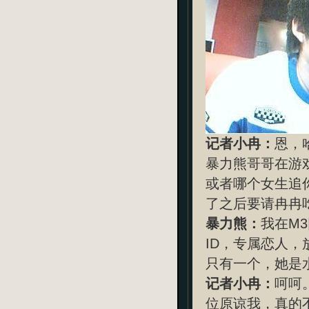
记者小冉：
恩，
暴力熊哥哥在游
或者哪个女生追
了之后要请冉冉吃
暴力熊：
我在M
ID，专属恋人
只有一个，她是水
记者小冉：
呵呵
位原谅我，真的