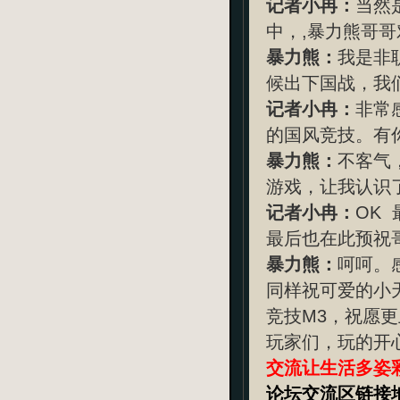
记者小冉：
当然
中，,暴力熊哥
暴力熊：
我是非
候出下国战，我
记者小冉：
非常
的国风竞技。有
暴力熊：
不客气
游戏，让我认识
记者小冉：
OK
最后也在此预祝哥
暴力熊：
呵呵。
同样祝可爱的小
竞技M3，祝愿
玩家们，玩的开
交流让生活多姿
论坛交流区链接