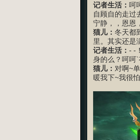
记者生活：
呵
自顾自的走过
宁静，，恩恩
猫儿：
冬天都
里。其实还是满
记者生活：
-
身的么？呵呵
猫儿：
对啊~
暖我下~我很