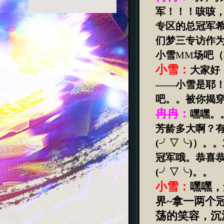
军！！！咳咳
专区的总冠军
们梦三专访作
小雪
MM
场吧（
小雪：
大家好
——
小雪是耶
吧。。被你揭
冉冉：
嘿嘿。
芳龄多大啊？
(
╯▽╰
)
）。。
冠军哦。恭喜
(
╯▽╰
)
。。
小雪：
嘿嘿，
界
~
拿一两个
荡的笑容，沉