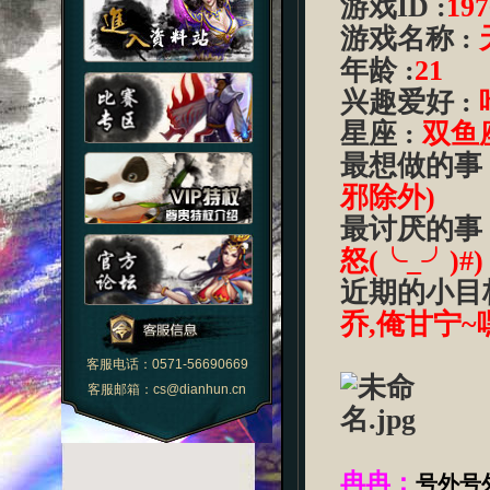
游戏
ID :
197
游戏名称
:
年龄
:
21
兴趣爱好
:
星座
:
双鱼
最想做的事
邪除外
)
最讨厌的事
怒
(
╰
_
╯
)#)
近期的小目
乔
,
俺甘宁
~
客服电话：0571-56690669
客服邮箱：cs@dianhun.cn
冉冉：
号外号