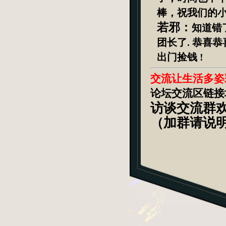
棒，祝我们的
若邪：
知道错
团长了
.
恭喜恭
出门捡钱
!
交流让生活多姿
论坛交流区链接
访谈交流群欢迎
（加群请说