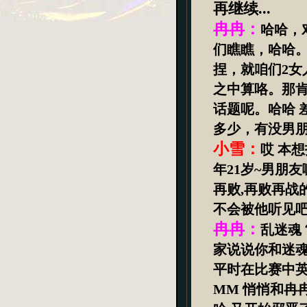
再继续
...
冉冉：
哈哈，
们瞧瞧，哈哈
捏，就咱们
2
女
之中算咯。那
话题呢。哈哈
多少，有没男
小雪：
哎 本
年
21
岁
~
男朋友
再败
,
再败再战
不会被他听见
冉冉：
乱迷魂
家说说你和迷
平时在比赛中
MM
悄悄和冉