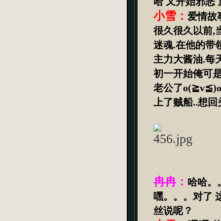
哈 又开始邪恶
小雪：
爱情故
很久很久以前
,
迷魂
.
在他的带
主力大酱油
.
每
初一开始俺可
老公了
o(
≧
v
≦
)
上了贼船
..
想回
冉冉：
哈哈。
嘿。。。对了
丝说呢？