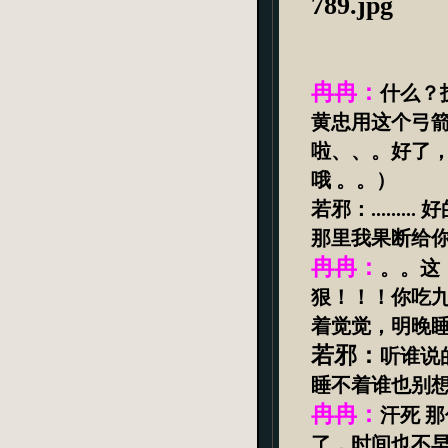
冉冉：
什么？
黄忠用这个弓
啦、、。好了
哦
。。）
若邪：
.........
好
那里我果断给
冉冉：
。。这
狠！！！你吃
着觉觉，明晚
若邪：
听谁说
睡不着谁也别
冉冉：
汗死
那
了，时间也不