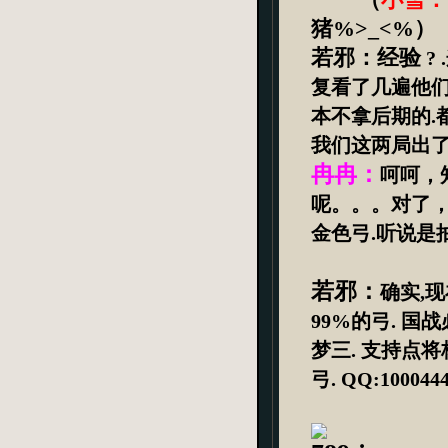
（
小雪：
猪
%>_<%
）
若邪：经验
? .
复看了几遍他
本不拿后期的
.
我们这两局出
冉冉：
呵呵，
呢。。。对了
金色弓
.
听说是
若邪：
确实
,
现
99%
的弓
.
国战
梦三
.
支持点将
弓
. QQ:1000444