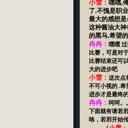
小雪：
嘿嘿
,
了
.
不愧是职
最大的感想是
这种酱油大神
的黑马
,
希望
冉冉：
嘿嘿
过
比赛，可是对
比赛结束还可
大的进步吧
小雪：
这次点
不可小视的
.
希
进步才是最终
冉冉：
呵呵。
下面就有请若
咯，若邪开始