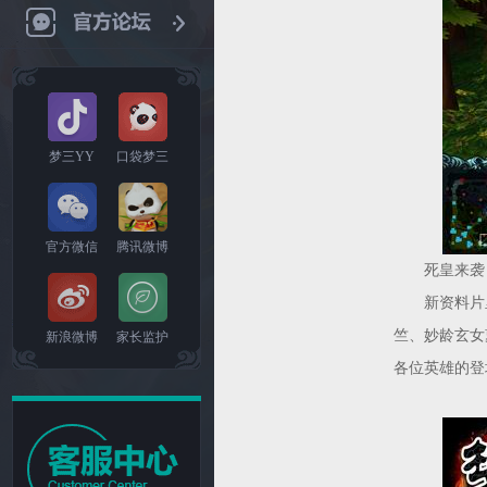
梦三YY
口袋梦三
官方微信
腾讯微博
死皇来袭，
新资料片里
竺、妙龄玄女
新浪微博
家长监护
各位英雄的登