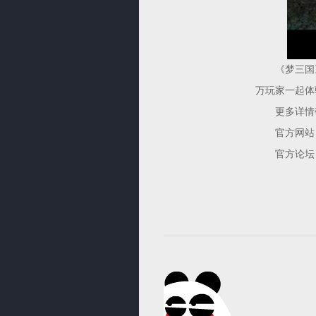
《梦三国》
万玩家一起体
更多详情敬
官方网
官方论坛 bbs