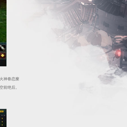
火神眷恋糜
空前绝后。