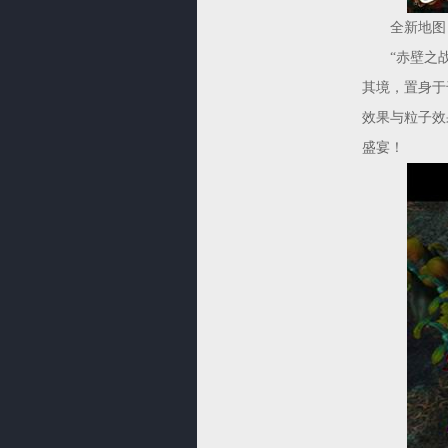
全新地图，
“赤壁之战·
其境，置身于
效果与粒子效
盛宴！