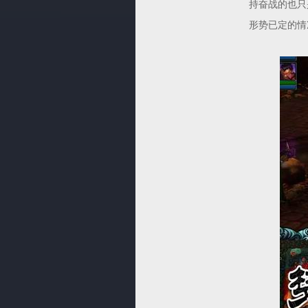
持奋战的也只
形势已定的情