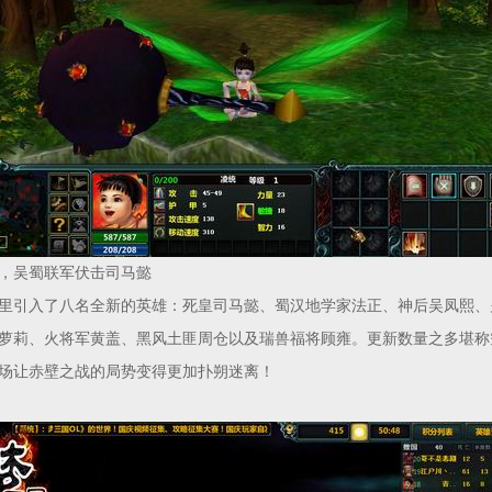
吴蜀联军伏击司马懿
引入了八名全新的英雄：死皇司马懿、蜀汉地学家法正、神后吴凤熙、
萝莉、火将军黄盖、黑风土匪周仓以及瑞兽福将顾雍。更新数量之多堪称
场让赤壁之战的局势变得更加扑朔迷离！