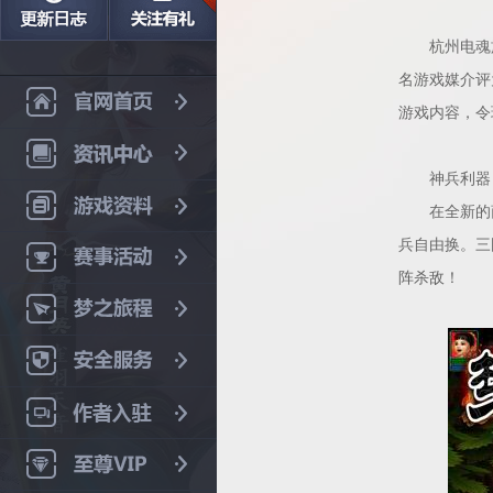
杭州电魂旗下
名游戏媒介评
游戏内容，令
神兵利器，
在全新的商
兵自由换。三
阵杀敌！