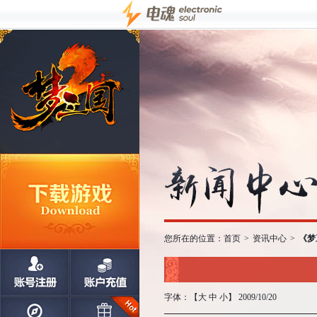
您所在的位置：
首页
>
资讯中心
>
《梦
字体：【
大
中
小
】 2009/10/20