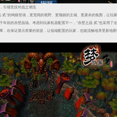
引领竞技对战之潮流
贰”的绚丽登场，更宽阔的视野、更瑰丽的主城、更肃杀的氛围，让玩
千年前的赤壁战场。考虑到玩家机器配置不一，“赤壁之战·贰”也采用了
果，在保证显示质量的前提，让低端配置的玩家，也能流畅地享受新地图