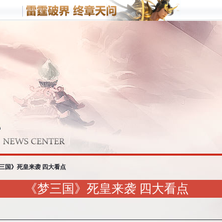
客户端游戏
手机游
梦三国
野蛮人
战
梦塔防
三国》死皇来袭 四大看点
《梦三国》死皇来袭 四大看点