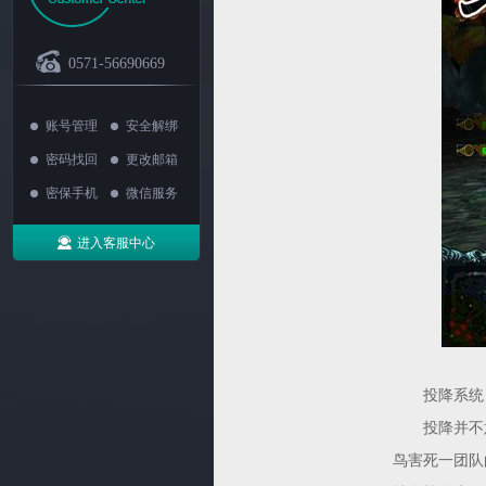
0571-56690669
账号管理
安全解绑
密码找回
更改邮箱
密保手机
微信服务
进入客服中心
投降系统，
投降并不意
鸟害死一团队