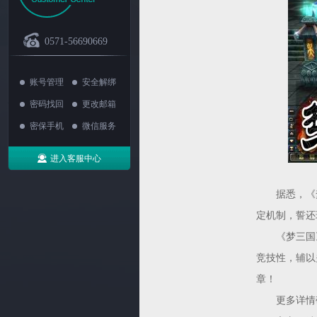
0571-56690669
账号管理
安全解绑
密码找回
更改邮箱
密保手机
微信服务
进入客服中心
据悉，《梦
定机制，誓还
《梦三国》是
竞技性，辅以
章！
更多详情敬