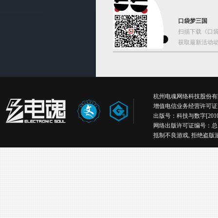
口袋梦三国
扫描下载《口袋
获取最新活动动
杭州电魂网络科技股份有限公司版权所有丨
增值电信业务经营许可证：浙B
出版号：科技与数字[2010
网络出版许可证编号：总
抵制不良游戏, 拒绝盗版