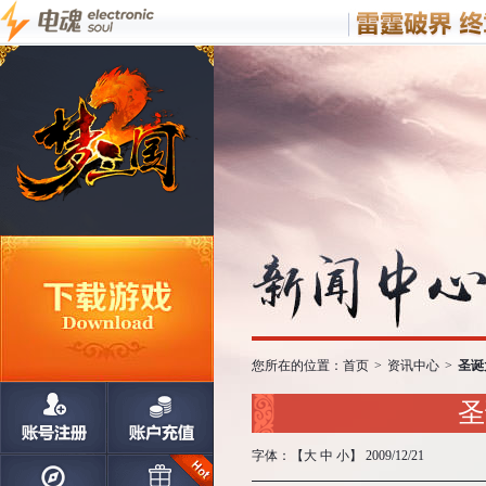
您所在的位置：
首页
>
资讯中心
>
圣诞
圣
字体：【
大
中
小
】 2009/12/21