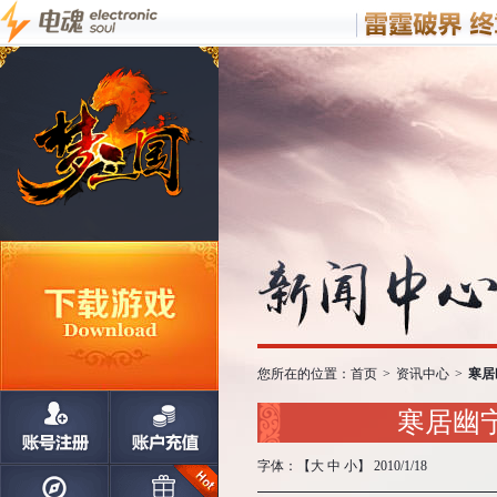
您所在的位置：
首页
>
资讯中心
>
寒居
寒居幽
字体：【
大
中
小
】 2010/1/18