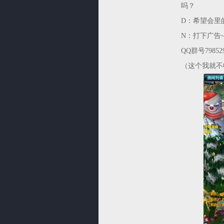
吗？
D：希望会里
N：打下广告~
QQ群号7985297
（这个我就不