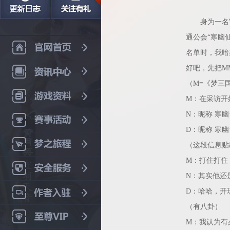
身为一名官
通公会“寒幽
名单时，我暗
好吧，先把M
（M=《梦三国
M：在采访开
N：昵称 寒幽
D：昵称 寒幽
（这段信息贴
M：打住打住
N：其实他还
D：哈哈，开
（有八卦）
M：我认为有