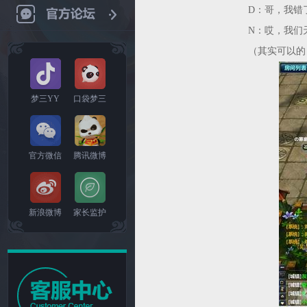
D：哥，我错
N：哎，我们
（其实可以的
梦三YY
口袋梦三
官方微信
腾讯微博
新浪微博
家长监护