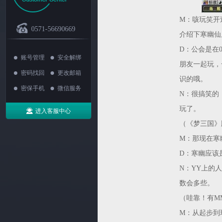
M：咳玩笑开
0571-56690669
介绍下寒幽仙
D：公会是在
账号管理
安全解绑
朋友一起玩，
密码找回
更改邮箱
识的哦。
密保手机
微信服务
N：很搞笑的
玩了。
进入客服中心
（《梦三国》
M：那现在寒
D：寒幽应该
N：YY上的
数会多些。
（哇靠！有M
M：从起步到