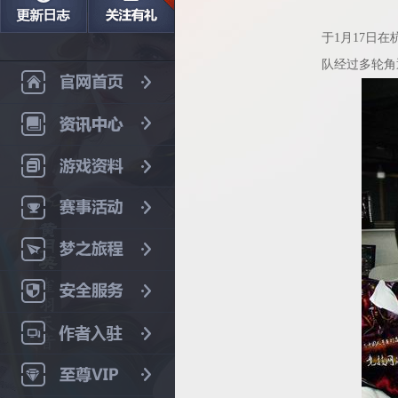
于1月17日
队经过多轮角