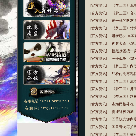
[官方资讯]
《梦三国》现
[官方资讯]
《梦三国》官
[官方资讯]
神一样的队友
[官方资讯]
《梦三国》对
[官方资讯]
逝者已矣 举国
[官方资讯]
神兵玄奇 《
[官方资讯]
接黑接团接一
[官方资讯]
公会战争 《
[官方资讯]
《梦三国》内
[官方资讯]
终极内测再现
[官方资讯]
《梦三国》成
[官方资讯]
《梦三国》携
[官方资讯]
《梦三国》终
客服电话：0571-56690669
[官方资讯]
点燃民族斗魂
客服邮箱：cs@17m3.com
[官方资讯]
喜迎终极内测
[官方资讯]
五重惊喜迎内
[官方资讯]
圣兽青龙再拍
[官方资讯]
《梦三国》荣登