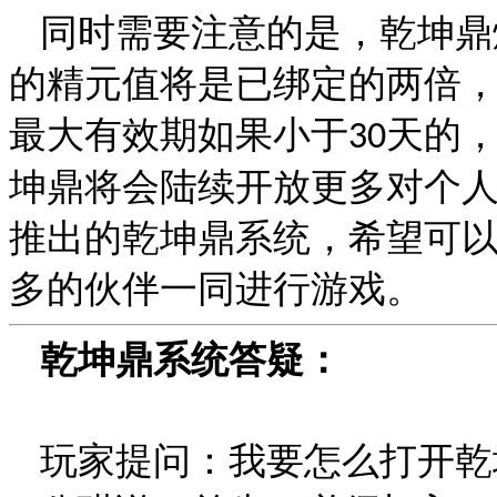
同时需要注意的是，乾坤鼎
的精元值将是已绑定的两倍
最大有效期如果小于
天的
30
坤鼎将会陆续开放更多对个
推出的乾坤鼎系统，希望可
多的伙伴一同进行游戏。
乾坤鼎系统答疑：
玩家提问
：我要怎么打开乾