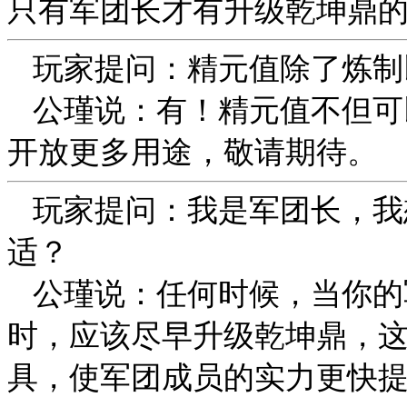
只有军团长才有升级乾坤鼎
玩家提问
：精元值除了炼制
公瑾说
：有！精元值不但可
开放更多用途，敬请期待。
玩家提问
：我是军团长，我
适？
公瑾说
：任何时候，当你的
时，应该尽早升级乾坤鼎，
具，使军团成员的实力更快