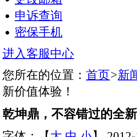
申诉查询
密保手机
进入客服中心
您所在的位置：
首页
>
新
新价值体验！
乾坤鼎，不容错过的全新
字体：【
大
中
小
】 2012-