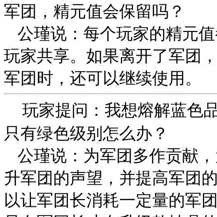
军团，精元值会保留吗？
公瑾说
：每个玩家的精元值
玩家共享
。如果离开了军团
军团时，还可以继续使用。
玩家提问
：我想熔解蓝色
只有绿色级别怎么办？
公瑾说
：为军团多作贡献，
升军团的声望，并提高军团
以让军团长消耗一定量的军