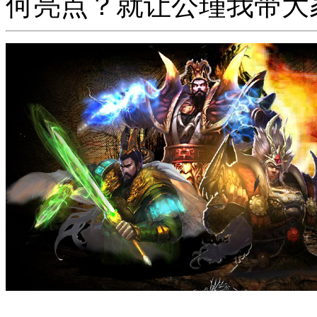
何亮点？就让公瑾我带大