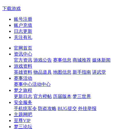
下载游戏
账号注册
账户充值
日志更新
关注有礼
官网首页
资讯中心
官方资讯
游戏公告
赛事信息
商城推荐
媒体新闻
游戏资料
英雄资料
物品道具
地图信息
新手指南
讲武堂
赛事活动
赛事中心
活动中心
梦之旅程
更新日志
官方橙帖
历届版本
梦三世界
安全服务
手机统军令
防盗攻略
BUG提交
外挂举报
主题网吧
至尊VIP
梦三论坛