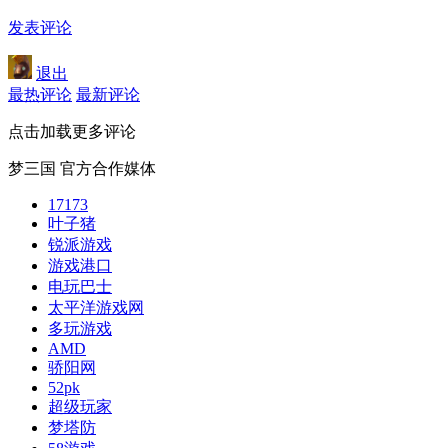
发表评论
退出
最热评论
最新评论
点击加载更多评论
梦三国 官方合作媒体
17173
叶子猪
锐派游戏
游戏港口
电玩巴士
太平洋游戏网
多玩游戏
AMD
骄阳网
52pk
超级玩家
梦塔防