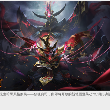
生暗黑风格换装——祭魂典司，由即将开放的新地图蓬莱劫*幻洞的功