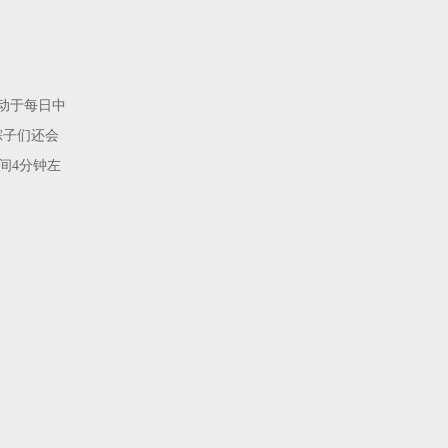
动于每日中
且粽子们还会
间4分钟左