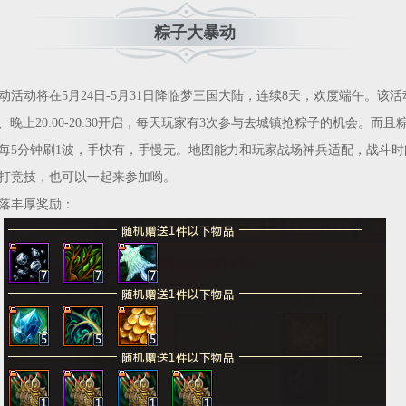
粽子大暴动
动将在5月24日-5月31日降临梦三国大陆，连续8天，欢度端午。该活
12:30、晚上20:00-20:30开启，每天玩家有3次参与去城镇抢粽子的机会。而
每5分钟刷1波，手快有，手慢无。地图能力和玩家战场神兵适配，战斗时
打竞技，也可以一起来参加哟。
丰厚奖励：