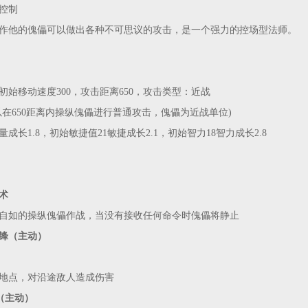
控制
作他的傀儡可以做出各种不可思议的攻击，是一个强力的控场型法师。
初始移动速度300
，
攻击距离650，攻击类型：近战
以在650距离内操纵傀儡进行普通攻击，傀儡为近战单位)
量成长1.8，初始敏捷值21敏捷成长2.1，初始智力18智力成长2.8
术
自如的操纵傀儡作战，当没有接收任何命令时傀儡将静止
锋（主动）
地点，对沿途敌人造成伤害
（主动）