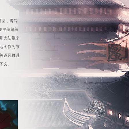
出世，携傀
躯里蕴藏着
州大陆带来
地图作为节
关道具将进
下文。