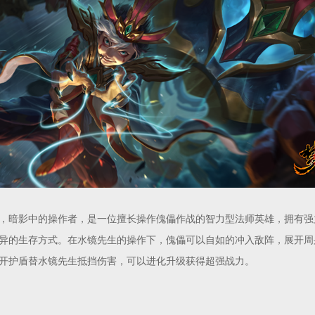
暗影中的操作者，是一位擅长操作傀儡作战的智力型法师英雄，拥有强
异的生存方式。在水镜先生的操作下，傀儡可以自如的冲入敌阵，展开周
开护盾替水镜先生抵挡伤害，可以进化升级获得超强战力。