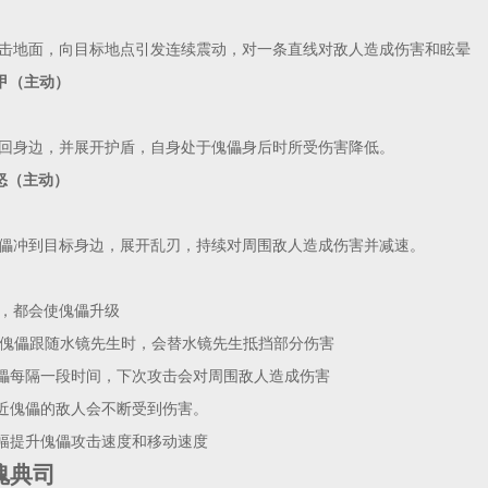
击地面，向目标地点引发连续震动，对一条直线对敌人造成伤害和眩晕
甲（主动）
回身边，并展开护盾，自身处于傀儡身后时所受伤害降低。
怒（主动）
儡冲到目标身边，展开乱刃，持续对周围敌人造成伤害并减速。
，都会使傀儡升级
：当傀儡跟随水镜先生时，会替水镜先生抵挡部分伤害
傀儡每隔一段时间，下次攻击会对周围敌人造成伤害
靠近傀儡的敌人会不断受到伤害。
大幅提升傀儡攻击速度和移动速度
魂典司