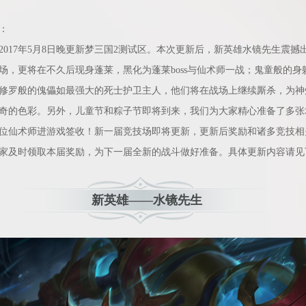
：
17年5月8日晚更新梦三国2测试区。本次更新后，新英雄水镜先生震撼
场，更将在不久后现身蓬莱，黑化为蓬莱boss与仙术师一战；鬼童般的身
修罗般的傀儡如最强大的死士护卫主人，他们将在战场上继续厮杀，为神
奇的色彩。另外，儿童节和粽子节即将到来，我们为大家精心准备了多张
位仙术师进游戏签收！新一届竞技场即将更新，更新后奖励和诸多竞技相
家及时领取本届奖励，为下一届全新的战斗做好准备。具体更新内容请见
新英雄——水镜先生