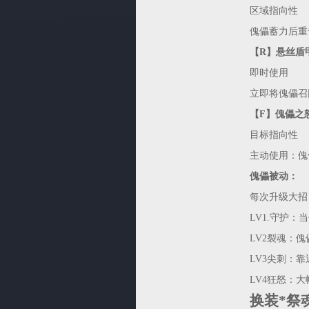
区域指向性
傀儡蓄力后重
【R】悬丝盾
即时使用
立即将傀儡召
【F】傀儡之
目标指向性
主动使用：傀
傀儡被动：
每次升级大招
LV1.守护
LV2裂魂：
LV3尖刺：
LV4狂怒：
换装*祭