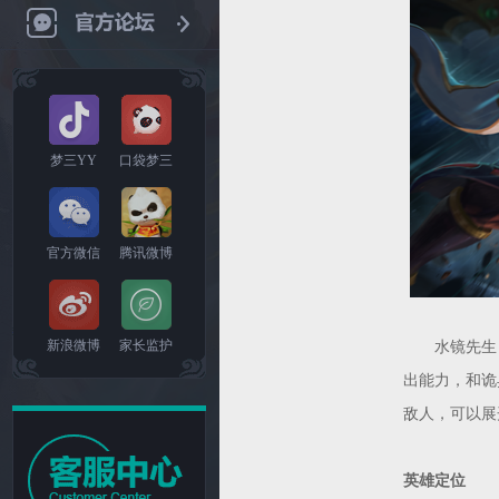
梦三YY
口袋梦三
官方微信
腾讯微博
新浪微博
家长监护
水镜先生，
出能力，和诡
敌人，可以展
英雄定位