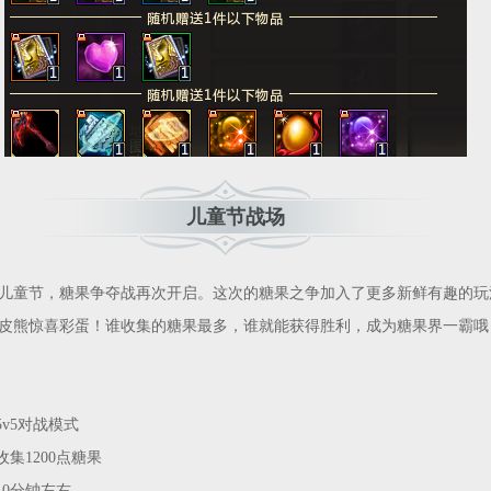
儿童节战场
童节，糖果争夺战再次开启。这次的糖果之争加入了更多新鲜有趣的玩
皮熊惊喜彩蛋！谁收集的糖果最多，谁就能获得胜利，成为糖果界一霸哦
v5对战模式
集1200点糖果
10分钟左右