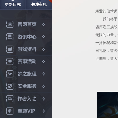
亲爱的仙术师
我们将于20
儡席卷三族战
无限的力量，
一抹神秘和新
日礼物，请各
行调整，请大