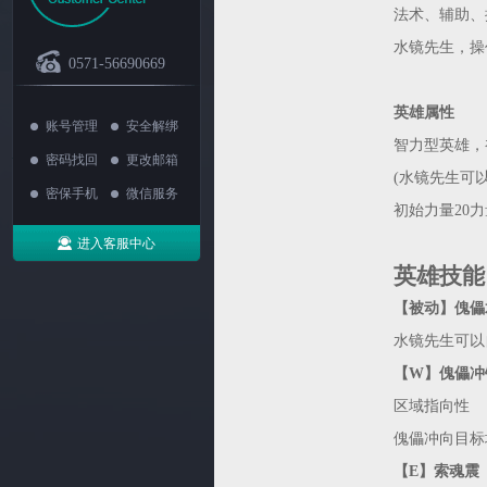
法术、辅助、
水镜先生，操
0571-56690669
英雄属性
账号管理
安全解绑
智力型英雄，
密码找回
更改邮箱
(水镜先生可
密保手机
微信服务
初始力量20力
进入客服中心
英雄技能
【被动】傀儡
水镜先生可以
【W】傀儡冲
区域指向性
傀儡冲向目标
【E】索魂震