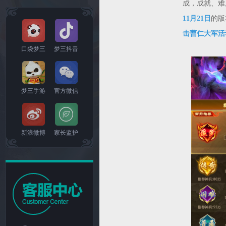
成，成就、难
11月21日
的版
击曹仁大军活
口袋梦三
梦三抖音
梦三手游
官方微信
新浪微博
家长监护