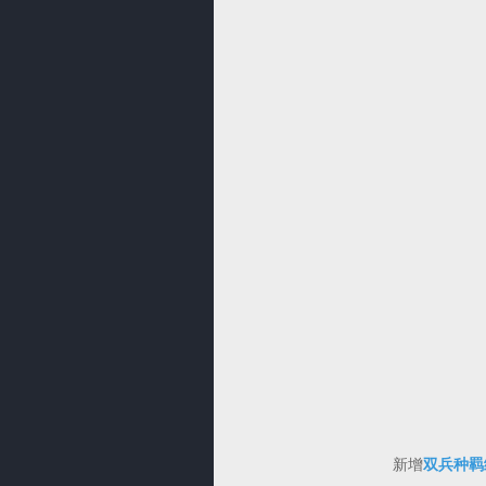
新增
双兵种羁