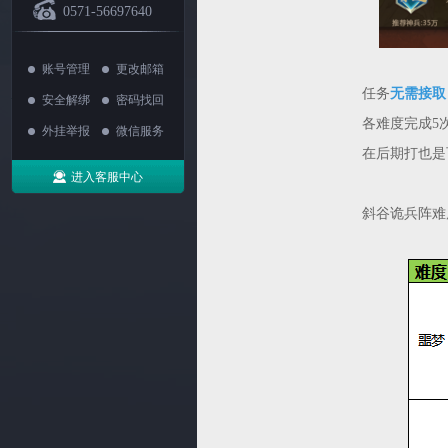
0571-56697640
账号管理
更改邮箱
任务
无需接取
安全解绑
密码找回
各难度完成5
外挂举报
微信服务
在后期打也是
进入客服中心
斜谷诡兵阵难