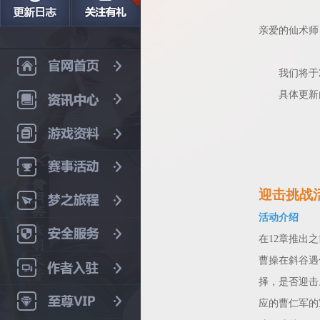
亲爱的仙术师
我们将于
具体更新内
迎击挑战
活动介绍
在12章推出
曹操在斜谷遇
择，是否迎击
应的曹仁军的