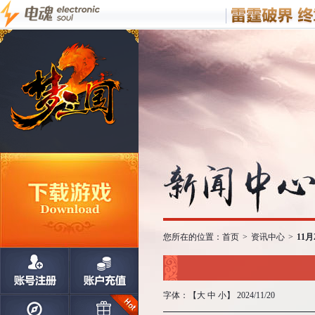
您所在的位置：
首页
>
资讯中心
>
11
字体：【
大
中
小
】 2024/11/20