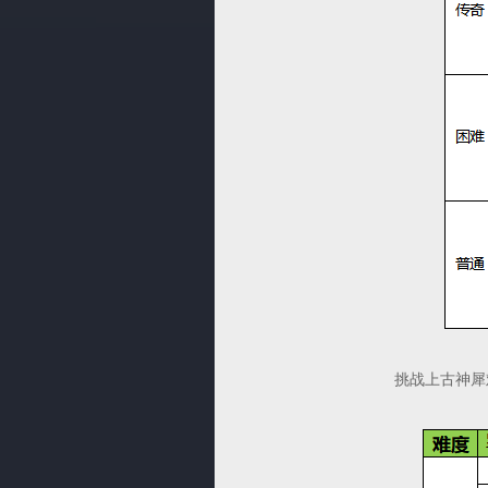
挑战上古神犀