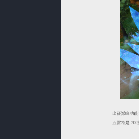
出征巅峰功能
五雷符是 70