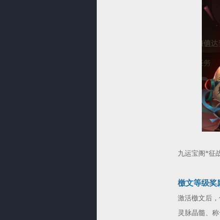
九运宝阁*征战
檄文等级奖
激活檄文后，
灵脉晶髓、称