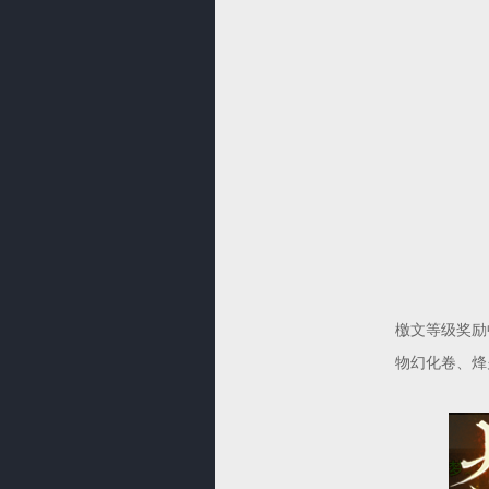
檄文等级奖励
物幻化卷、烽