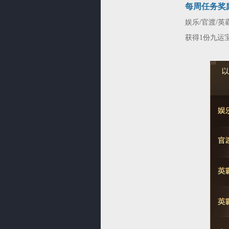
每周任务奖
娱乐/官渡/
获得1份九运