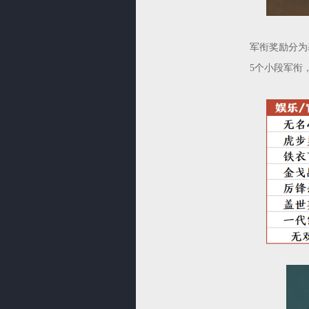
军衔奖励分为
5个小段军衔