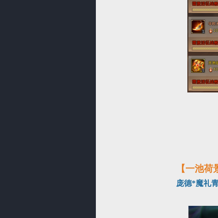
【一池荷
庞德*魔礼