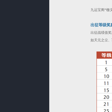
九运宝阁*檄文
出征等级奖
出征战绩值奖
如天元之尘、