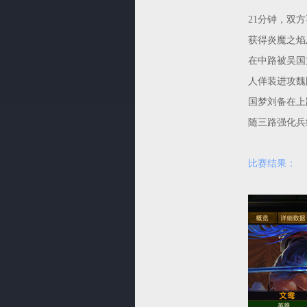
21分钟，双
获得炎魔之焰及
在中路被吴国
人佯装进攻魏
国梦刘备在上
随三路强化兵
比赛结果：