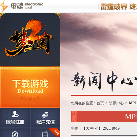
您所在的位置：
首页
>
资讯中心
>
MP
M
字体：【
大
中
小
】 2025/10/19