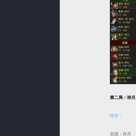
第二局：诗月
阵营：
吴国：诗月