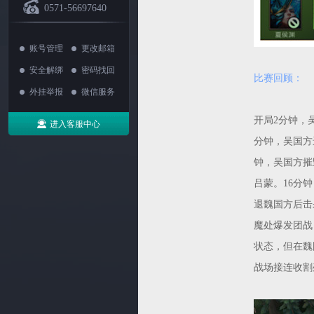
0571-56697640
账号管理
更改邮箱
安全解绑
密码找回
比赛回顾：
外挂举报
微信服务
开局2分钟，
进入客服中心
分钟，吴国方
钟，吴国方摧
吕蒙。16分
退魏国方后击
魔处爆发团战
状态，但在魏
战场接连收割