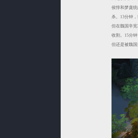
侯惇和梦庞统
杀。13分钟
但在魏国辛宪
收割。15分
但还是被魏国