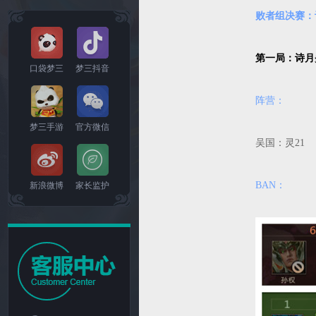
败者组决赛：诗
第一局：诗月
口袋梦三
梦三抖音
阵营：
梦三手游
官方微信
吴国：灵2
BAN：
新浪微博
家长监护