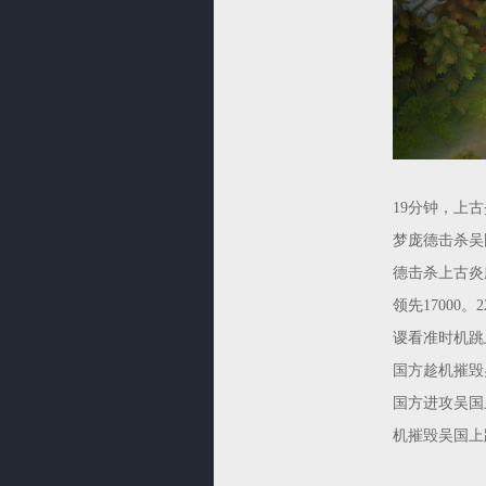
19分钟，上
梦庞德击杀吴
德击杀上古炎
领先1700
谡看准时机跳
国方趁机摧毁
国方进攻吴国
机摧毁吴国上