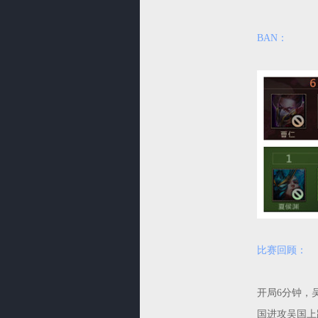
BAN：
比赛回顾：
开局6分钟，
国进攻吴国上