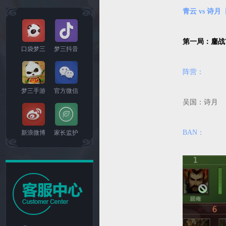
青云 vs 诗
第一局：鏖战
口袋梦三
梦三抖音
阵营：
梦三手游
官方微信
吴国：诗
BAN：
新浪微博
家长监护