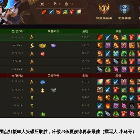
围点打援60人头碾压取胜，冷傲23杀夏侯惇再获最佳（撰写人-小马哥）