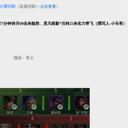
月 比赛回顾
（直播回顾>>
点击查看
）
77分钟诗月60击杀险胜，昊凡暗影*吕轲25杀实力带飞（撰写人-小马哥）
月 魏国：青云