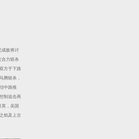
完成敌将讨
友合力斩杀
魏双方于下路
马腾斩杀，
结中路推
控制追击再
月英，吴国
之焰及上古