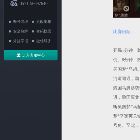
0571-56697640
账号管理
更改邮箱
安全解绑
密码找回
比赛回顾：
外挂举报
微信服务
开局1分钟，
进入客服中心
伐。8分钟，
吴国梦*马超
河道遭遇，魏
魏国马腾趁势
进，魏国应龙
斩吴国梦*马
梦*辛宪英关
号角。至此，