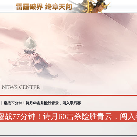
客户端游戏
手机游
梦三国
野蛮人
战
梦塔防
L丨鏖战77分钟！诗月60击杀险胜青云，闯入季后赛
丨鏖战77分钟！诗月60击杀险胜青云，闯