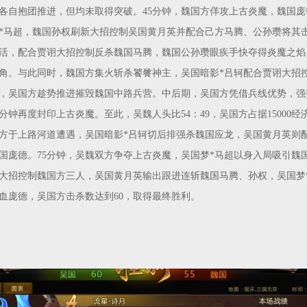
各自抱团推进，但均未取得突破。45分钟，魏国方佯攻上古炎魔，魏国庞
*马超，魏国孙权刷新大招控制吴国黄月英并配合己方马腾、公孙瓒将其
活，配合贾诩大招控制反杀魏国马腾，魏国公孙瓒眼疾手快夺得炎魔之焰
角。与此同时，魏国方集火斩杀饕餮神主，吴国暗影*吕轲配合贾诩大招
，吴国方趁势推进摧毁魏国中路兵营。中后期，吴国方凭借兵线优势，强
分钟再度封印上古炎魔。至此，吴魏人头比54：49，吴国方占据15000经
方于上路河道遭遇，吴国暗影*吕轲切后排强杀魏国应龙，吴国黄月英则
国庞德。75分钟，吴魏双方争夺上古炎魔，吴国梦*马超以身入局吸引魏
大招控制魏国方三人，吴国黄月英输出跟进连斩魏国马腾、孙权，吴国梦
血庞德，吴国方击杀数达到60，取得最终胜利。