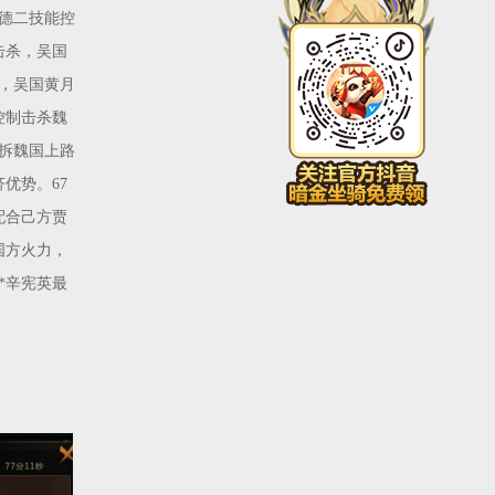
德二技能控
击杀，吴国
，吴国黄月
控制击杀魏
拆魏国上路
济优势。67
配合己方贾
国方火力，
*辛宪英最