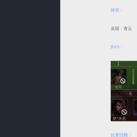
阵营：
吴国：青
BAN：
比赛回顾：