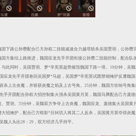
魏国下路公孙瓒配合己方孙权二技能减速合力越塔斩杀吴国贾诩，公孙瓒
魏国方集结上路推进，魏国应龙先手开团衔接公孙瓒二技能控制，配合队
。与此同时，吴国贾诩、梦*辛宪英趁势摧毁魏国下路一塔。19分钟，吴
国应龙先手开团卷回吴国梦*马超，吴国梦*辛宪英试图禁锢掩护反遭魏国
斩杀上古炎魔，并斩获炎魔之焰及上古号角。25分钟，魏国方吹响号角集
先手开团配合孙权大招控制集火强杀吴国黄月英，魏国马腾配合己方庞德
超、贾诩。33分钟，吴魏双方争夺上古炎魔，魏国应龙、庞德集火吴国黄
键大招掩护，配合己方暗影*吕轲切入将其二人反杀，吴国黄月英夺得炎魔
吴魏人头比28：29，双方经济几乎持平。