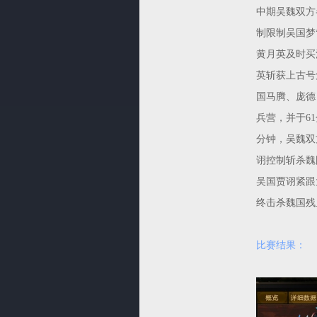
中期吴魏双方
制限制吴国梦
黄月英及时买
英斩获上古号
国马腾、庞德
兵营，并于61
分钟，吴魏双
诩控制斩杀魏
吴国贾诩紧跟
终击杀魏国残
比赛结果：