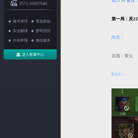
灵21 vs 青
0571-56697640
第一局：灵2
账号管理
更改邮箱
安全解绑
密码找回
阵营：
外挂举报
微信服务
进入客服中心
吴国：青
BAN：