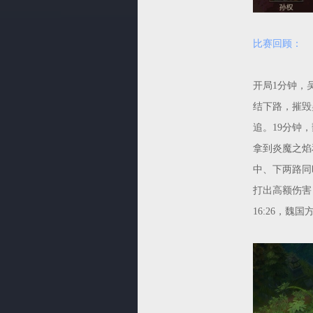
比赛回顾：
开局1分钟，
结下路，摧毁
追。19分钟
拿到炎魔之焰
中、下两路同
打出高额伤害
16:26，魏国