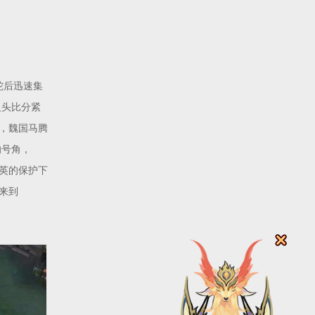
蛇后迅速集
人头比分紧
，魏国马腾
响号角，
英的保护下
来到