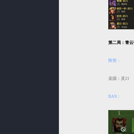
第二局：青云
阵营：
吴国：灵
BAN：