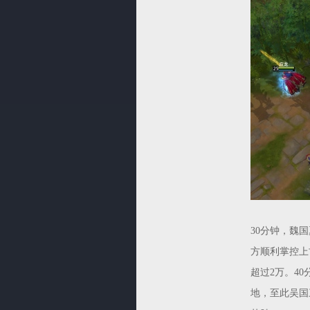
30分钟，魏
方顺利掌控上
超过2万。4
地，至此吴国