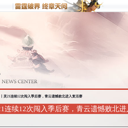
L丨灵21连续12次闯入季后赛，青云遗憾败北进入复活赛
灵21连续12次闯入季后赛，青云遗憾败北