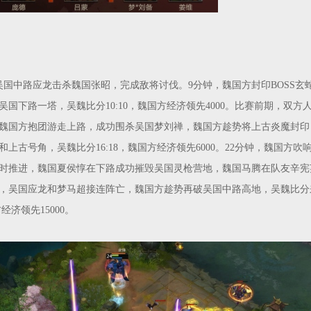
吴国中路应龙击杀魏国张昭，完成敌将讨伐。9分钟，魏国方封印BOSS玄
吴国下路一塔，吴魏比分10:10，魏国方经济领先4000。比赛前期，双方
，魏国方抱团游走上路，成功围杀吴国梦刘禅，魏国方趁势将上古炎魔封印
和上古号角，吴魏比分16:18，魏国方经济领先6000。22分钟，魏国方吹
时推进，魏国夏侯惇在下路成功摧毁吴国灵枪营地，魏国马腾在队友辛宪
，吴国应龙和梦马超接连阵亡，魏国方趁势再破吴国中路高地，吴魏比分
方经济领先15000。