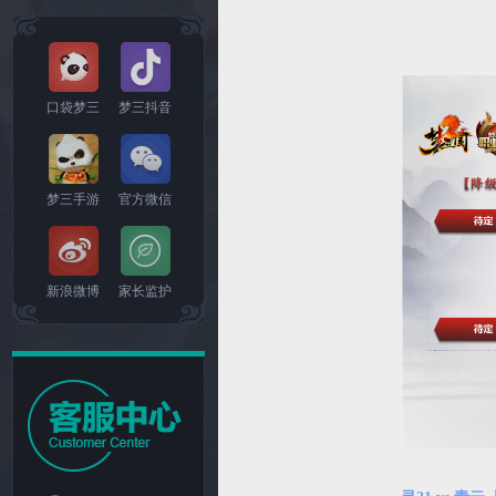
口袋梦三
梦三抖音
梦三手游
官方微信
新浪微博
家长监护