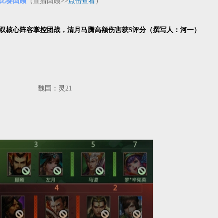
云 比赛回顾
（直播回顾>>
点击查看
）
1双核心阵容掌控团战，清月马腾高额伤害获S评分（撰写人：河一）
云 魏国：灵21