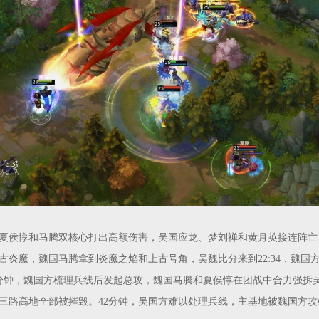
国夏侯惇和马腾双核心打出高额伤害，吴国应龙、梦刘禅和黄月英接连阵亡
古炎魔，魏国马腾拿到炎魔之焰和上古号角，吴魏比分来到22:34，魏国
0分钟，魏国方梳理兵线后发起总攻，魏国马腾和夏侯惇在团战中合力强拆
三路高地全部被摧毁。42分钟，吴国方难以处理兵线，主基地被魏国方攻