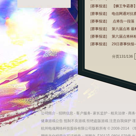
[赛事报道]
【狮王争霸赛
[赛事报道]
电信网通对抗
[赛事报道]
点将告一段落
[赛事报道]
第六届点将 
[赛事报道]
第六届点将杯
[赛事报道]
29日赛事快
分页131/136
公司简介
-
招聘信息
-
客户服务
-
家长监护
-
相关法律
-
商务
健康游戏公告 抵制不良游戏 拒绝盗版游戏 注意自我保护 
杭州电魂网络科技股份有限公司版权所有 © 2008-2014 