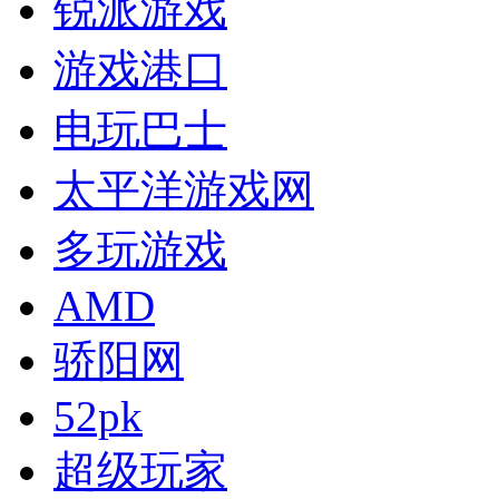
锐派游戏
游戏港口
电玩巴士
太平洋游戏网
多玩游戏
AMD
骄阳网
52pk
超级玩家