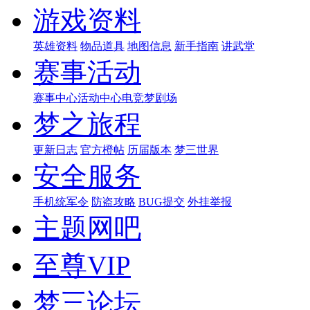
游戏资料
英雄资料
物品道具
地图信息
新手指南
讲武堂
赛事活动
赛事中心
活动中心
电竞梦剧场
梦之旅程
更新日志
官方橙帖
历届版本
梦三世界
安全服务
手机统军令
防盗攻略
BUG提交
外挂举报
主题网吧
至尊VIP
梦三论坛