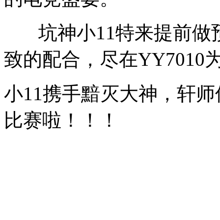
坑神小11特来提前做
致的配合，尽在YY7010
小11携手黯灭大神，轩
比赛啦！！！