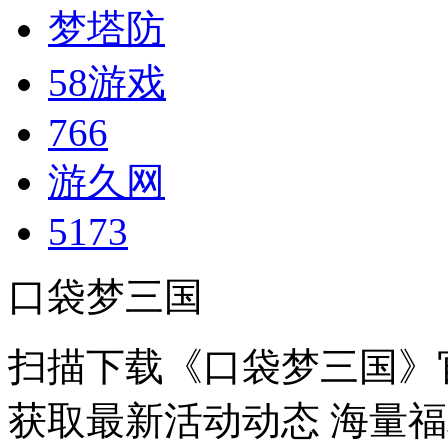
梦塔防
58游戏
766
游久网
5173
口袋梦三国
扫描下载《口袋梦三国》官
获取最新活动动态 海量