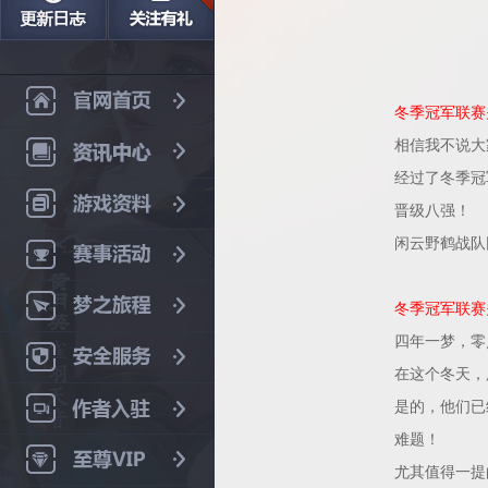
冬季冠军联赛
相信我不说大
经过了冬季冠
晋级八强！
闲云野鹤战队
冬季冠军联赛
四年一梦，零
在这个冬天，
是的，他们已
难题！
尤其值得一提