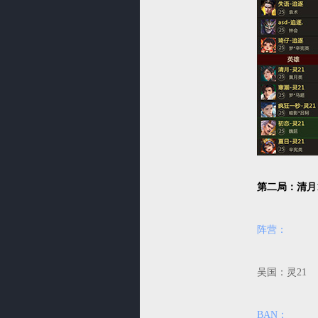
第二局：清月
阵营：
吴国：灵
BAN：