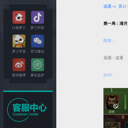
追逐 vs 灵2
第一局：清月
口袋梦三
梦三抖音
阵营：
梦三手游
官方微信
吴国：追逐
BAN：
新浪微博
家长监护