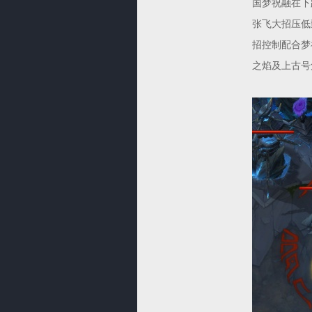
国梦祝融在下
张飞大招压低
招控制配合梦
之焰及上古号角