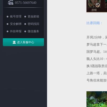
0571-56697640
账号管理
更改邮箱
比赛回顾：
安全解绑
密码找回
外挂举报
微信服务
开局2分钟，
进入客服中心
梦马超拿下一
国梦马超。1
魏人头比10
换3团战取胜
上路一塔，吴
号角但未能攻