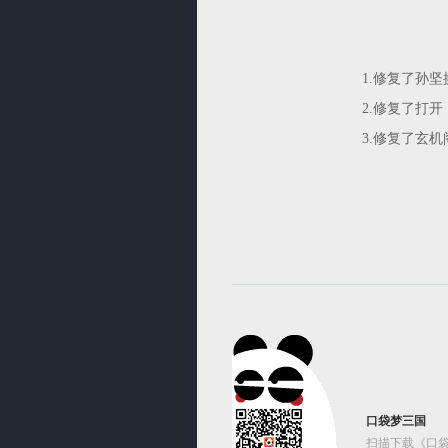
1.修复了孙
2.修复了打
3.修复了玄
口袋梦三国
扫描下载《口袋