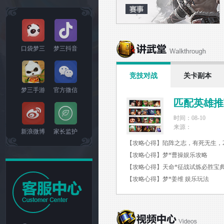
口袋梦三
梦三抖音
竞技对战
关卡副本
梦三手游
官方微信
匹配英雄推
时间：08-10
来源：
新浪微博
家长监护
【攻略心得】
陷阵之志，有死无生，
【攻略心得】
梦*曹操娱乐攻略
【攻略心得】
天命*征战试炼必胜宝
【攻略心得】
梦*姜维 娱乐玩法