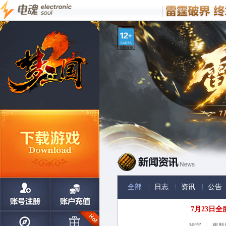
全部
日志
资讯
公告
7月23日
珍宝
|
更新