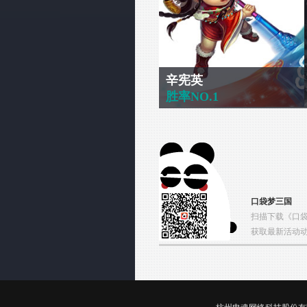
辛宪英
胜率
胜率NO.1
NO.1
口袋梦三国
扫描下载《口袋
获取最新活动动