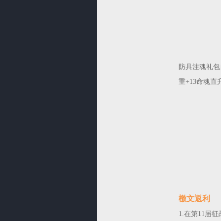
防具注魂礼包
重+13命魂
檄文返利
1.在第11