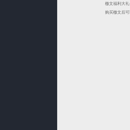
檄文福利大礼
购买檄文后