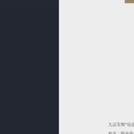
九运宝阁*征战
包含：暗金坐