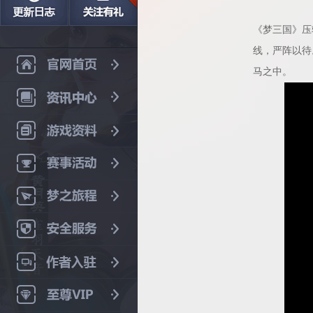
《梦三国》压
线，严阵以待
马之中。