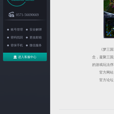
0571-56690669
账号管理
安全解绑
密码找回
更改邮箱
密保手机
微信服务
《梦三国》是
进入客服中心
念，凝聚三国
的游戏玩法俘
官方网
官方论坛 bbs