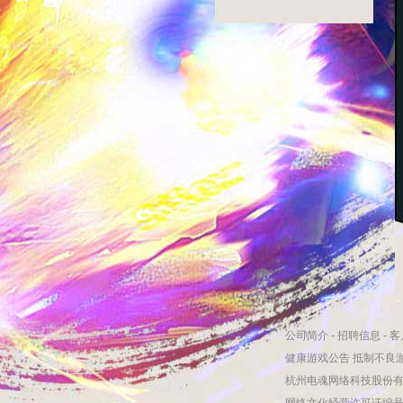
公司简介
-
招聘信息
-
客
健康游戏公告 抵制不良游
杭州电魂网络科技股份有限公