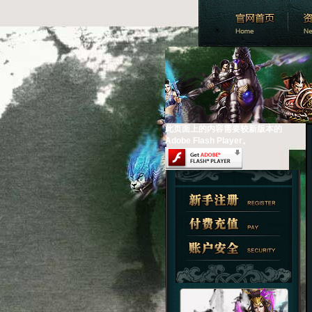
此页面上的内容需要较新版本的
Adobe Flash Player。