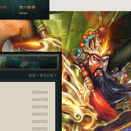
首页
>
官方公告
>
2025/9/24
2026/7/30
2026/7/30
2026/7/22
2026/7/21
2026/7/21