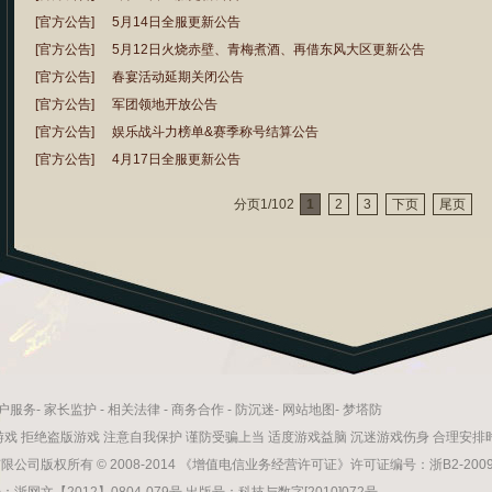
[官方公告]
5月14日全服更新公告
[官方公告]
5月12日火烧赤壁、青梅煮酒、再借东风大区更新公告
[官方公告]
春宴活动延期关闭公告
[官方公告]
军团领地开放公告
[官方公告]
娱乐战斗力榜单&赛季称号结算公告
[官方公告]
4月17日全服更新公告
分页1/102
1
2
3
下页
尾页
户服务
-
家长监护
-
相关法律
-
商务合作
-
防沉迷
-
网站地图
-
梦塔防
戏 拒绝盗版游戏 注意自我保护 谨防受骗上当 适度游戏益脑 沉迷游戏伤身 合理安排
司版权所有 © 2008-2014 《增值电信业务经营许可证》许可证编号：浙B2-2009