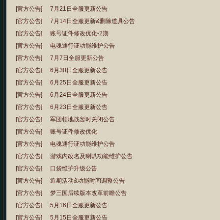
[官方公告]
7月21日全服更新公告
[官方公告]
7月14日全服更新&删除道具公告
[官方公告]
账号证件修改优化-2期
[官方公告]
电魂通行证功能维护公告
[官方公告]
7月7日全服更新公告
[官方公告]
6月30日全服更新公告
[官方公告]
6月25日全服更新公告
[官方公告]
6月24日全服更新公告
[官方公告]
6月23日全服更新公告
[官方公告]
军团领地战暂时关闭公告
[官方公告]
账号证件修改优化
[官方公告]
电魂通行证功能维护公告
[官方公告]
游戏内改名及喇叭功能维护公告
[官方公告]
口袋维护升级公告
[官方公告]
近期活动&功能时间调整公告
[官方公告]
梦三国后续版本改革前瞻公告
[官方公告]
5月16日全服更新公告
[官方公告]
5月15日全服更新公告