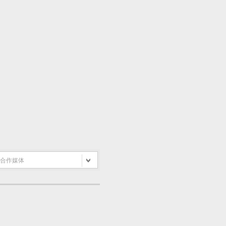
方合作媒体