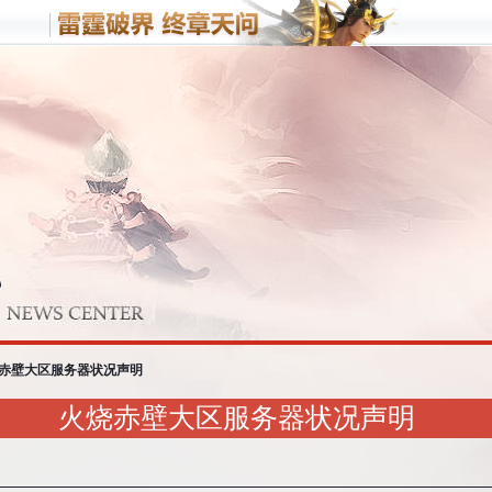
客户端游戏
手机游
梦三国
野蛮人
战
梦塔防
赤壁大区服务器状况声明
火烧赤壁大区服务器状况声明