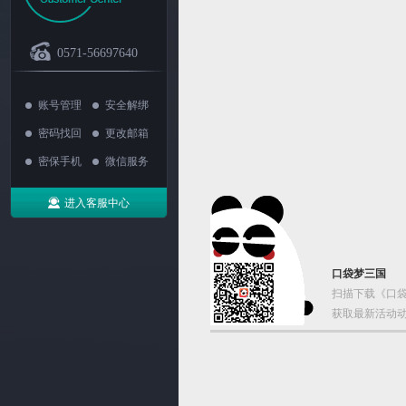
0571-56697640
账号管理
安全解绑
密码找回
更改邮箱
密保手机
微信服务
进入客服中心
口袋梦三国
扫描下载《口袋
获取最新活动动