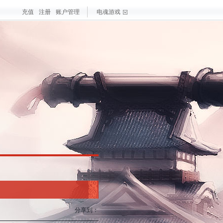
充值
注册
账户管理
电魂游戏
戏
大作
梦三国手游
最新游戏
测试游戏
热门游戏
分享到：