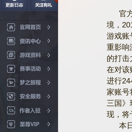
官方为
境，2
游戏账
重影响
的打击
在对该
进行2
家账号
三国》
现，将
本日