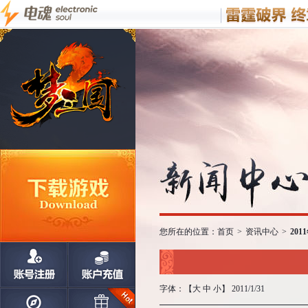
您所在的位置：
首页
>
资讯中心
>
20
字体：【
大
中
小
】 2011/1/31