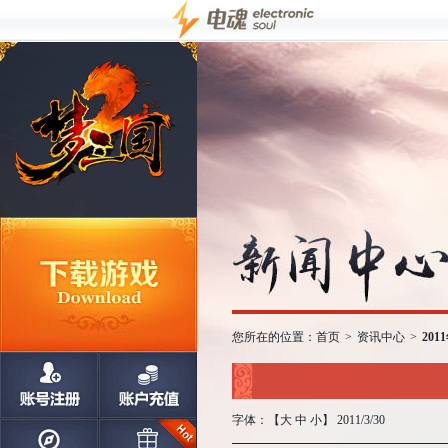
您所在的位置：
首页
>
资讯中心
>
20
字体：【
大
中
小
】 2011/3/30