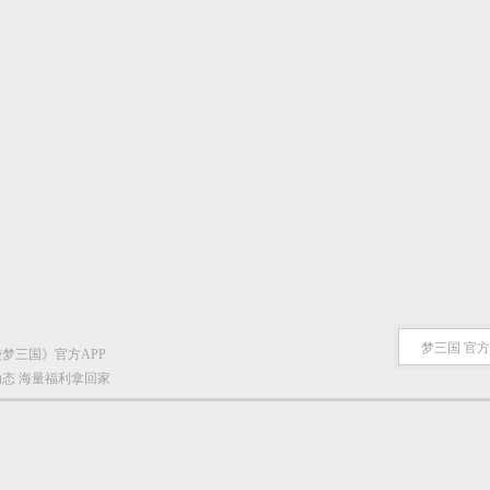
梦三国 官
梦三国》官方APP
态 海量福利拿回家