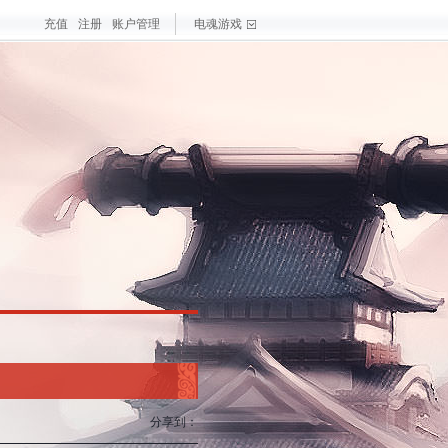
充值
注册
账户管理
电魂游戏
戏
大作
梦三国手游
最新游戏
测试游戏
热门游戏
分享到：