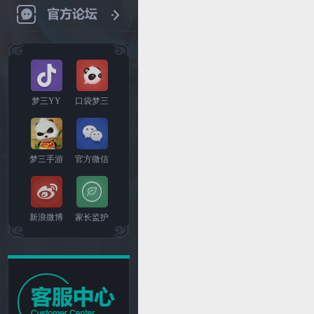
梦三YY
口袋梦三
梦三手游
官方微信
新浪微博
家长监护