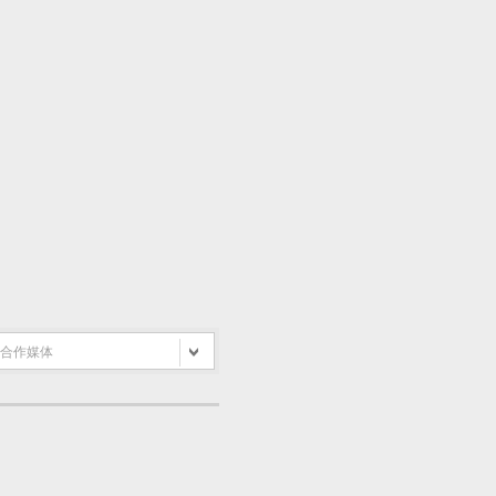
方合作媒体