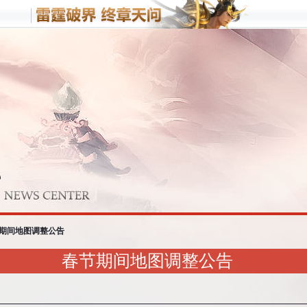
客户端游戏
手机游
梦三国
野蛮人
战
梦塔防
期间地图调整公告
春节期间地图调整公告