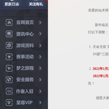
亲爱的仙术师
新年临近，
行以下调整：
1. 天命无双
IN霸*三国
2.
2022年1月
2022年1月2
告！
感恩大家一