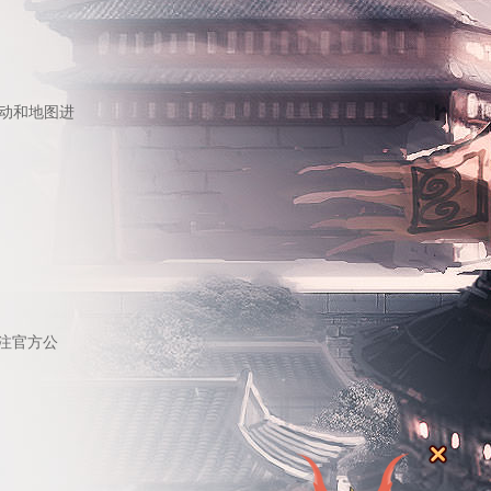
动和地图进
注官方公