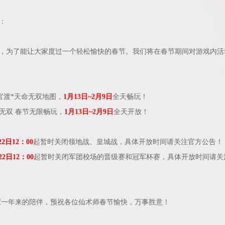
：
为了能让大家度过一个轻松愉快的春节。我们将在春节期间对游戏内活
 官渡*天命无双地图，
1月13日~2月9日
全天畅玩！
无双 春节无限畅玩，
1月13日~2月9日
全天开放！
22日12：00
起暂时关闭领地战、皇城战，具体开放时间请关注官方公告！
2日12：00
起暂时关闭军团校场的晋级赛和冠军杯赛，具体开放时间请关
年来的陪伴，预祝各位仙术师春节愉快，万事胜意！