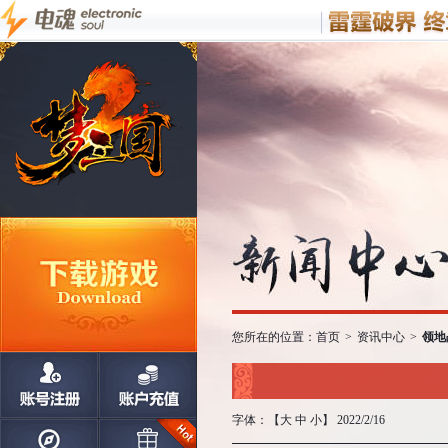
您所在的位置：
首页
>
资讯中心
>
领地
字体：【
大
中
小
】 2022/2/16