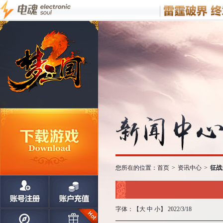
您所在的位置：
首页
>
资讯中心
>
征战
字体：【
大
中
小
】 2022/3/18