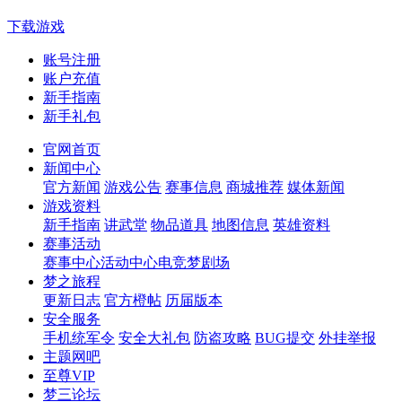
下载游戏
账号注册
账户充值
新手指南
新手礼包
官网首页
新闻中心
官方新闻
游戏公告
赛事信息
商城推荐
媒体新闻
游戏资料
新手指南
讲武堂
物品道具
地图信息
英雄资料
赛事活动
赛事中心
活动中心
电竞梦剧场
梦之旅程
更新日志
官方橙帖
历届版本
安全服务
手机统军令
安全大礼包
防盗攻略
BUG提交
外挂举报
主题网吧
至尊VIP
梦三论坛