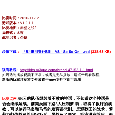
比赛时间：
2010-11-12
游戏版本：
V1.2.1.1
比赛地图：
赤壁之战2
局模式：
比赛
战地记者：企鹅
录像下载
：
「B泪B泪夹死B泪」VS「So So On」.rcd
(338.63 KB)
观看教程
:
http://bbs.m3guo.com/thread-47152-1-1.html
如若遇到播放视频不正常，或者是无法播放，请点击观看教程。
new
新版的玩家注意将文件放置于
文件下即可观看
SB云的队伍继续着不败的神话，不知道这个神话是
比赛点评:
否会继续延续。前期吴国下路3人压制萝 莉，取得了很好的成
效，可以使得马良和马岱的发育很悲剧。反观魏国的战术，萝
莉1对3依然可以用W补兵，虽然死了两次，经济没有落后，而