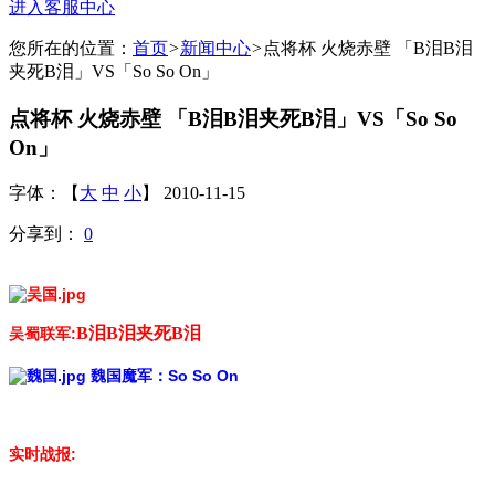
进入客服中心
您所在的位置：
首页
>
新闻中心
>
点将杯 火烧赤壁 「B泪B泪
夹死B泪」VS「So So On」
点将杯 火烧赤壁 「B泪B泪夹死B泪」VS「So So
On」
字体：【
大
中
小
】 2010-11-15
分享到：
0
B泪B泪夹死B泪
吴蜀联军:
魏国魔军
：
So So On
实时战报: