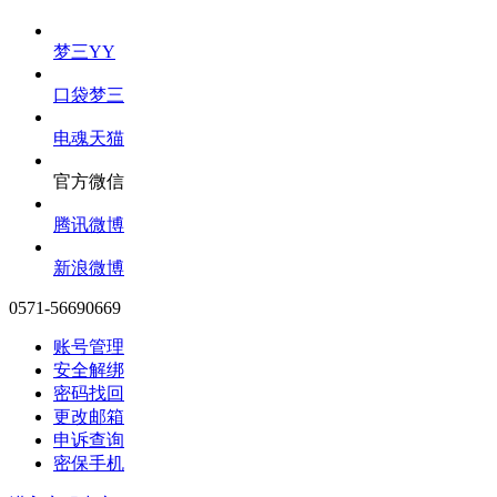
梦三YY
口袋梦三
电魂天猫
官方微信
腾讯微博
新浪微博
0571-56690669
账号管理
安全解绑
密码找回
更改邮箱
申诉查询
密保手机